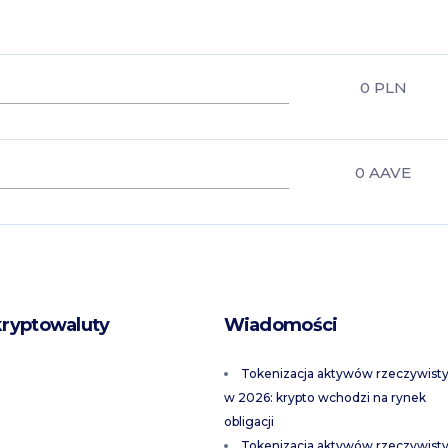
0
PLN
0
AAVE
kryptowaluty
Wiadomości
Tokenizacja aktywów rzeczywist
w 2026: krypto wchodzi na rynek
obligacji
Tokenizacja aktywów rzeczywist