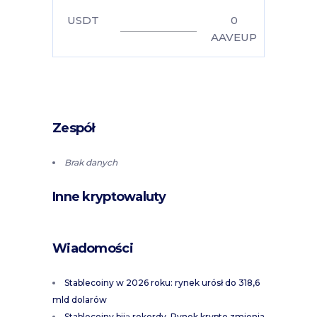
USDT
0
AAVEUP
Zespół
Brak danych
Inne kryptowaluty
Wiadomości
Stablecoiny w 2026 roku: rynek urósł do 318,6
mld dolarów
Stablecoiny biją rekordy. Rynek krypto zmienia