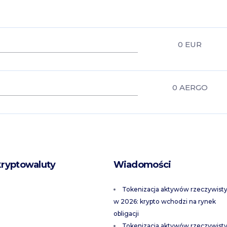
0
EUR
0
AERGO
kryptowaluty
Wiadomości
Tokenizacja aktywów rzeczywist
w 2026: krypto wchodzi na rynek
obligacji
Tokenizacja aktywów rzeczywist