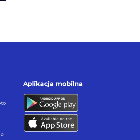
Aplikacja mobilna
pto
go