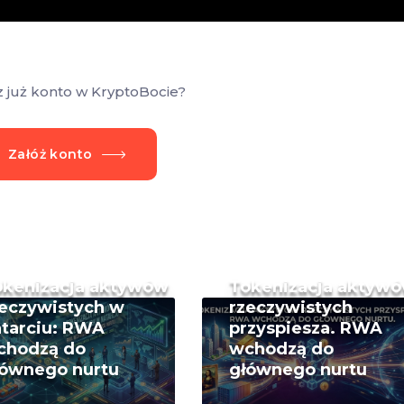
z już konto w KryptoBocie?
Załóż konto
okenizacja aktywów
Tokenizacja aktyw
eczywistych w
rzeczywistych
tarciu: RWA
przyspiesza. RWA
chodzą do
wchodzą do
łównego nurtu
głównego nurtu