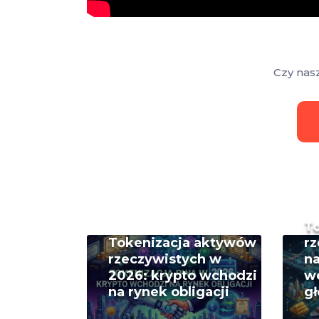
Czy nas
T
Tokenizacja aktywów
rz
rzeczywistych w
na
2026: krypto wchodzi
w
na rynek obligacji
g