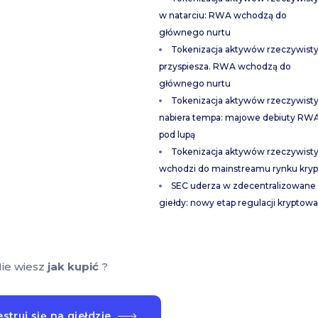
w natarciu: RWA wchodzą do
głównego nurtu
Tokenizacja aktywów rzeczywist
przyspiesza. RWA wchodzą do
głównego nurtu
Tokenizacja aktywów rzeczywist
nabiera tempa: majowe debiuty RW
pod lupą
Tokenizacja aktywów rzeczywist
wchodzi do mainstreamu rynku kryp
SEC uderza w zdecentralizowane
giełdy: nowy etap regulacji kryptowa
ie wiesz
jak kupić
?
struj się na giełdzie