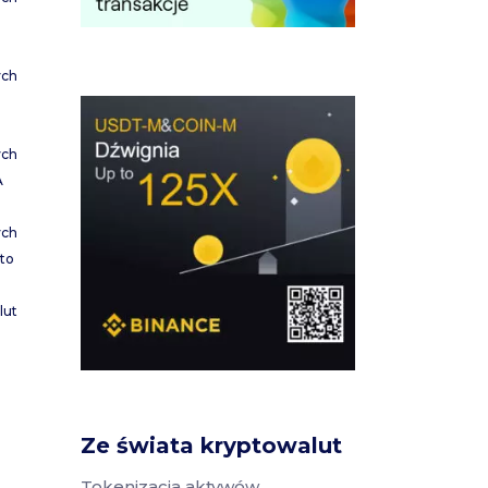
ych
ych
A
ych
to
lut
Ze świata kryptowalut
Tokenizacja aktywów