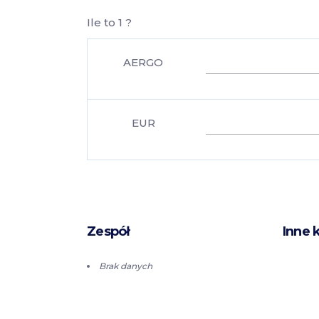
Ile to 1 ?
AERGO
EUR
Zespół
Inne 
Brak danych