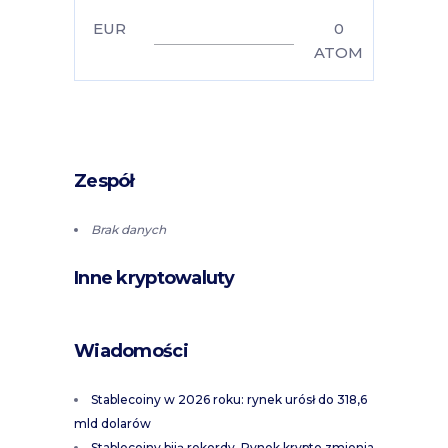
EUR
0
ATOM
Zespół
Brak danych
Inne kryptowaluty
Wiadomości
Stablecoiny w 2026 roku: rynek urósł do 318,6
mld dolarów
Stablecoiny biją rekordy. Rynek krypto zmienia