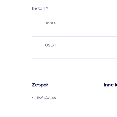
Ile to 1 ?
AVAX
USDT
Zespół
Inne 
Brak danych