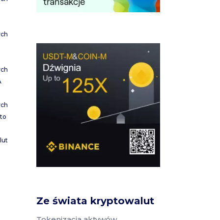
ych
ych
A
ych
to
lut
Ze świata kryptowalut
Tokenizacja aktywów