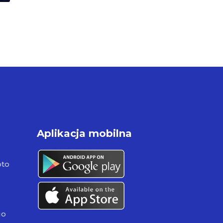
Aplikacja mobilna
pto
go