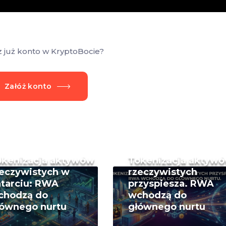
z już konto w KryptoBocie?
Załóż konto
okenizacja aktywów
Tokenizacja aktyw
eczywistych w
rzeczywistych
tarciu: RWA
przyspiesza. RWA
chodzą do
wchodzą do
łównego nurtu
głównego nurtu