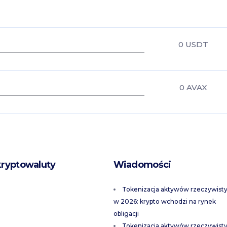
0
USDT
0
AVAX
kryptowaluty
Wiadomości
Tokenizacja aktywów rzeczywist
w 2026: krypto wchodzi na rynek
obligacji
Tokenizacja aktywów rzeczywist