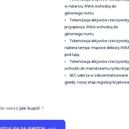
w natarciu: RWA wchodzą do
głównego nurtu
Tokenizacja aktywów rzeczywist
przyspiesza. RWA wchodzą do
głównego nurtu
Tokenizacja aktywów rzeczywist
nabiera tempa: majowe debiuty RW
pod lupą
Tokenizacja aktywów rzeczywist
wchodzi do mainstreamu rynku kryp
SEC uderza w zdecentralizowane
giełdy: nowy etap regulacji kryptowa
ie wiesz
jak kupić
?
struj się na giełdzie