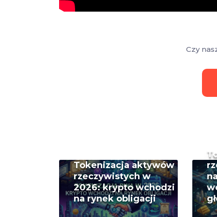
Czy nas
T
Tokenizacja aktywów
rz
rzeczywistych w
na
2026: krypto wchodzi
w
na rynek obligacji
g