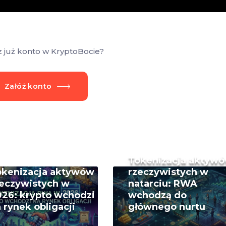
z już konto w KryptoBocie?
Załóż konto
Tokenizacja aktyw
okenizacja aktywów
rzeczywistych w
eczywistych w
natarciu: RWA
26: krypto wchodzi
wchodzą do
 rynek obligacji
głównego nurtu