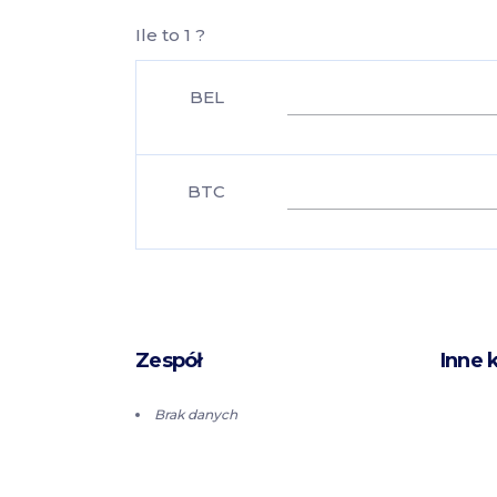
Ile to 1 ?
BEL
BTC
Zespół
Inne 
Brak danych