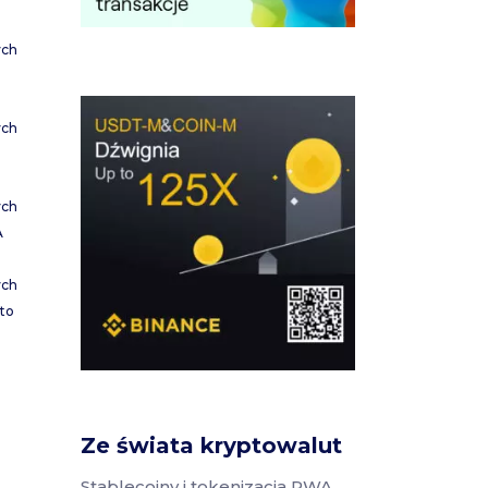
ych
ych
ych
A
ych
to
Ze świata kryptowalut
Stablecoiny i tokenizacja RWA