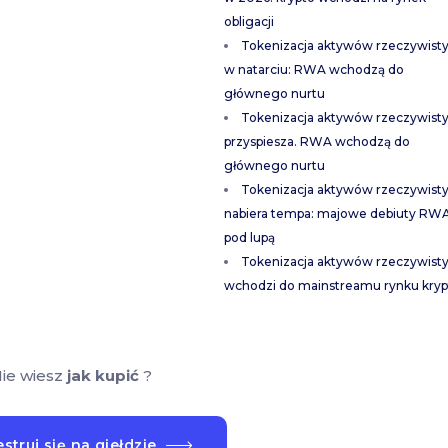
obligacji
Tokenizacja aktywów rzeczywist
w natarciu: RWA wchodzą do
głównego nurtu
Tokenizacja aktywów rzeczywist
przyspiesza. RWA wchodzą do
głównego nurtu
Tokenizacja aktywów rzeczywist
nabiera tempa: majowe debiuty RW
pod lupą
Tokenizacja aktywów rzeczywist
wchodzi do mainstreamu rynku kryp
ie wiesz
jak kupić
?
struj się na giełdzie