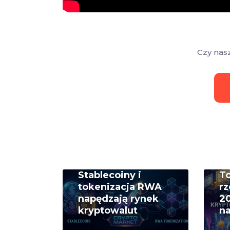
Czy nas
Stablecoiny i
T
tokenizacja RWA
rz
napędzają rynek
20
kryptowalut
na