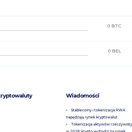
0
BTC
0
BEL
kryptowaluty
Wiadomości
Stablecoiny i tokenizacja RWA
napędzają rynek kryptowalut
Tokenizacja aktywów rzeczywist
w 2026: krypto wchodzi na rynek