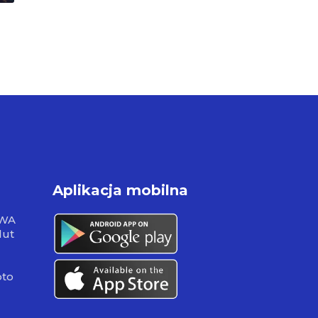
Aplikacja mobilna
RWA
lut
pto