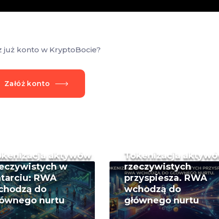
z już konto w KryptoBocie?
Załóż konto
okenizacja aktywów
Tokenizacja aktyw
eczywistych w
rzeczywistych
tarciu: RWA
przyspiesza. RWA
chodzą do
wchodzą do
łównego nurtu
głównego nurtu