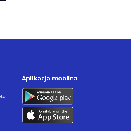
Aplikacja mobilna
pto
go