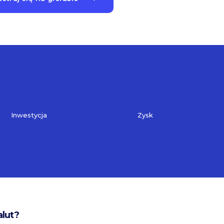
Inwestycja
Zysk
alut?