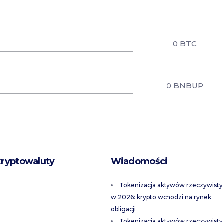
0
BTC
0
BNBUP
kryptowaluty
Wiadomości
Tokenizacja aktywów rzeczywist
w 2026: krypto wchodzi na rynek
obligacji
Tokenizacja aktywów rzeczywist