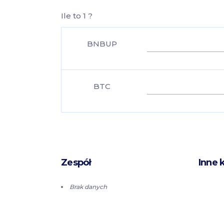
Ile to 1 ?
BNBUP
BTC
Zespół
Inne 
Brak danych