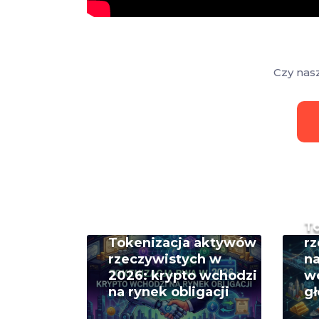
Czy nas
T
Tokenizacja aktywów
rz
rzeczywistych w
na
2026: krypto wchodzi
w
na rynek obligacji
g