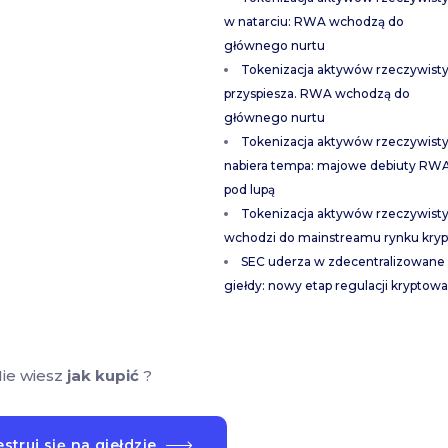
w natarciu: RWA wchodzą do
głównego nurtu
Tokenizacja aktywów rzeczywist
przyspiesza. RWA wchodzą do
głównego nurtu
Tokenizacja aktywów rzeczywist
nabiera tempa: majowe debiuty RW
pod lupą
Tokenizacja aktywów rzeczywist
wchodzi do mainstreamu rynku kryp
SEC uderza w zdecentralizowane
giełdy: nowy etap regulacji kryptowa
ie wiesz
jak kupić
?
struj się na giełdzie