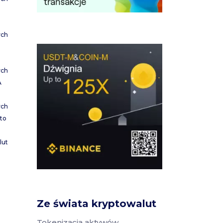
ych
ych
A
ych
to
lut
Ze świata kryptowalut
Tokenizacja aktywów