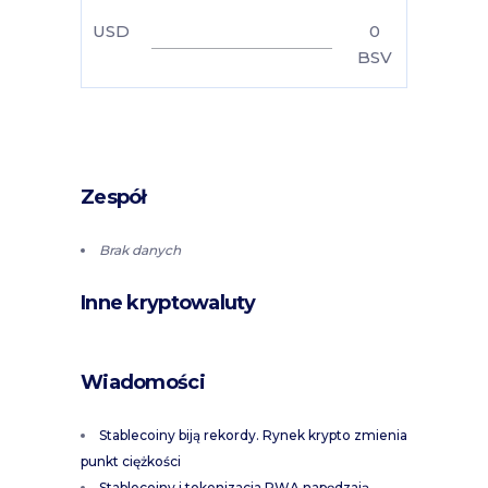
USD
0
BSV
Zespół
Brak danych
Inne kryptowaluty
Wiadomości
Stablecoiny biją rekordy. Rynek krypto zmienia
punkt ciężkości
Stablecoiny i tokenizacja RWA napędzają