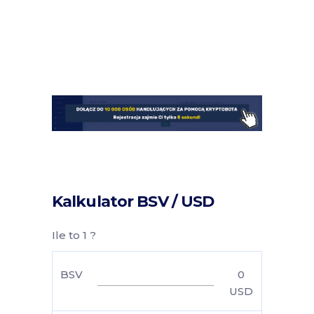
Kalkulator BSV / USD
Ile to 1 ?
BSV
0
USD