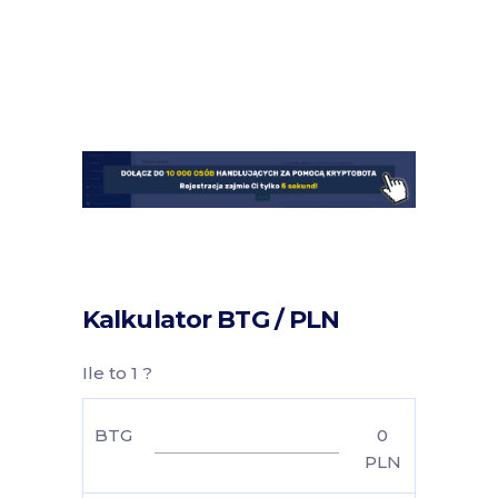
Kalkulator BTG / PLN
Ile to 1 ?
BTG
0
PLN