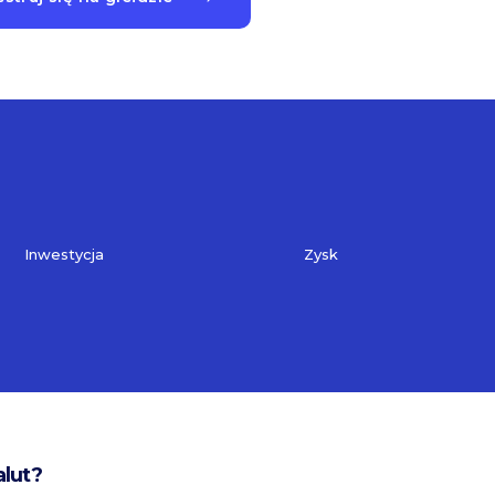
Inwestycja
Zysk
alut?