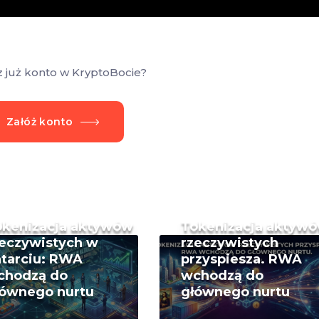
z już konto w KryptoBocie?
Załóż konto
okenizacja aktywów
Tokenizacja aktyw
eczywistych w
rzeczywistych
tarciu: RWA
przyspiesza. RWA
chodzą do
wchodzą do
łównego nurtu
głównego nurtu