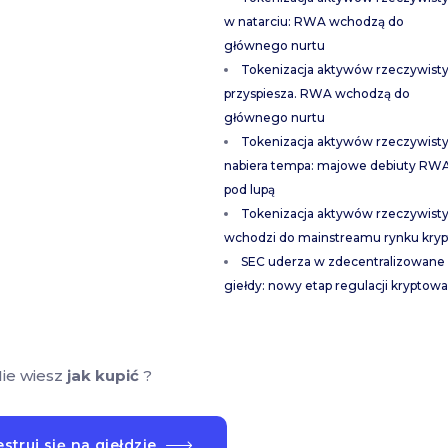
w natarciu: RWA wchodzą do
głównego nurtu
Tokenizacja aktywów rzeczywist
przyspiesza. RWA wchodzą do
głównego nurtu
Tokenizacja aktywów rzeczywist
nabiera tempa: majowe debiuty RW
pod lupą
Tokenizacja aktywów rzeczywist
wchodzi do mainstreamu rynku kryp
SEC uderza w zdecentralizowane
giełdy: nowy etap regulacji kryptowa
ie wiesz
jak kupić
?
struj się na giełdzie