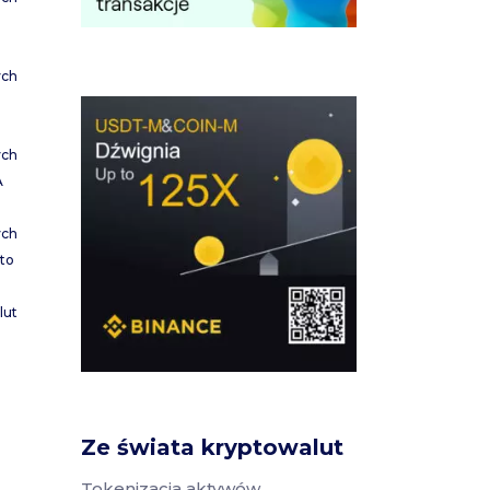
ych
ych
A
ych
to
lut
Ze świata kryptowalut
Tokenizacja aktywów