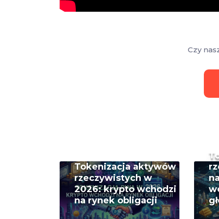
Czy nas
T
Tokenizacja aktywów
rz
rzeczywistych w
na
2026: krypto wchodzi
w
na rynek obligacji
g