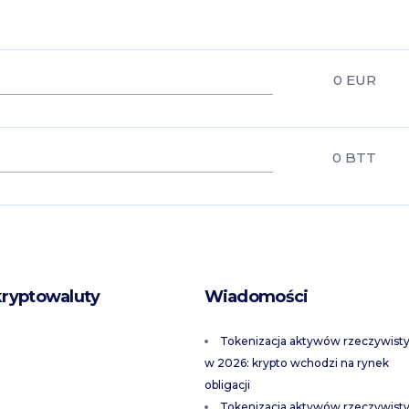
0
EUR
0
BTT
kryptowaluty
Wiadomości
Tokenizacja aktywów rzeczywist
w 2026: krypto wchodzi na rynek
obligacji
Tokenizacja aktywów rzeczywist