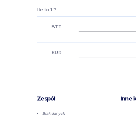
Ile to 1 ?
BTT
EUR
Zespół
Inne 
Brak danych