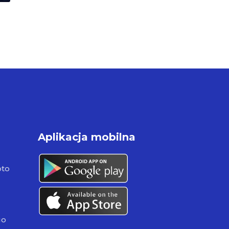
Aplikacja mobilna
pto
go