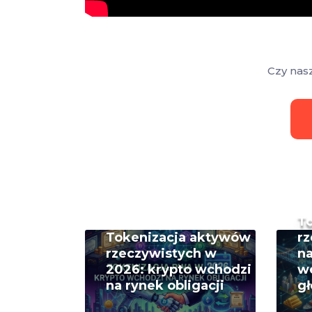
Czy nas
T
Tokenizacja aktywów
rz
rzeczywistych w
na
2026: krypto wchodzi
w
na rynek obligacji
g