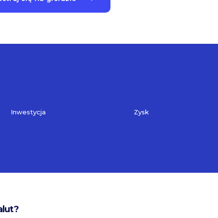
Inwestycja
Zysk
alut?