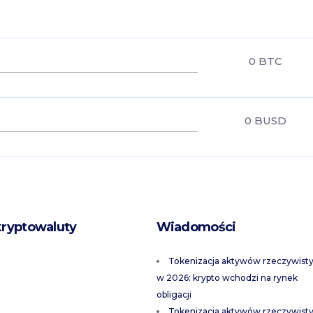
0
BTC
0
BUSD
kryptowaluty
Wiadomości
Tokenizacja aktywów rzeczywist
w 2026: krypto wchodzi na rynek
obligacji
Tokenizacja aktywów rzeczywist