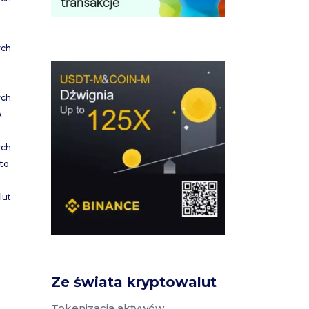
ych
ych
A
ych
to
lut
Ze świata kryptowalut
Tokenizacja aktywów