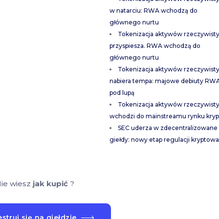
w natarciu: RWA wchodzą do
głównego nurtu
Tokenizacja aktywów rzeczywist
przyspiesza. RWA wchodzą do
głównego nurtu
Tokenizacja aktywów rzeczywist
nabiera tempa: majowe debiuty RW
pod lupą
Tokenizacja aktywów rzeczywist
wchodzi do mainstreamu rynku kryp
SEC uderza w zdecentralizowane
giełdy: nowy etap regulacji kryptowa
ie wiesz
jak kupić
?
struj się na giełdzie