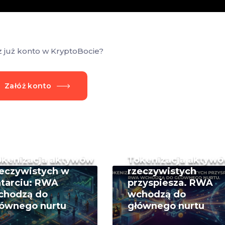
z już konto w KryptoBocie?
Załóż konto
okenizacja aktywów
Tokenizacja aktyw
eczywistych w
rzeczywistych
tarciu: RWA
przyspiesza. RWA
chodzą do
wchodzą do
łównego nurtu
głównego nurtu