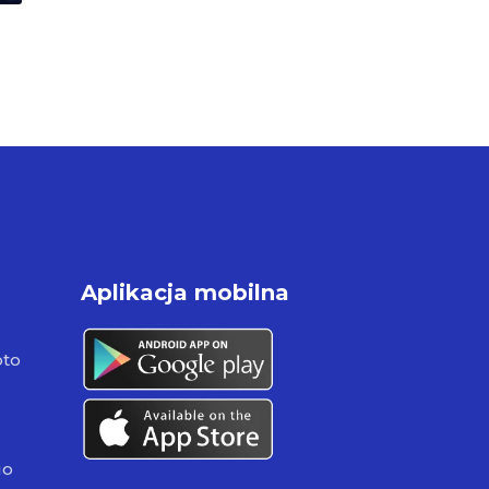
Aplikacja mobilna
pto
go