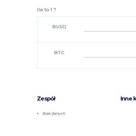
Ile to 1 ?
BUSD
BTC
Zespół
Inne 
Brak danych