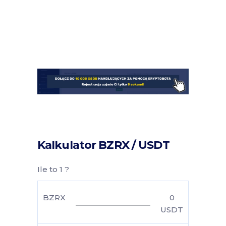
Kalkulator BZRX / USDT
Ile to 1 ?
BZRX
0
USDT