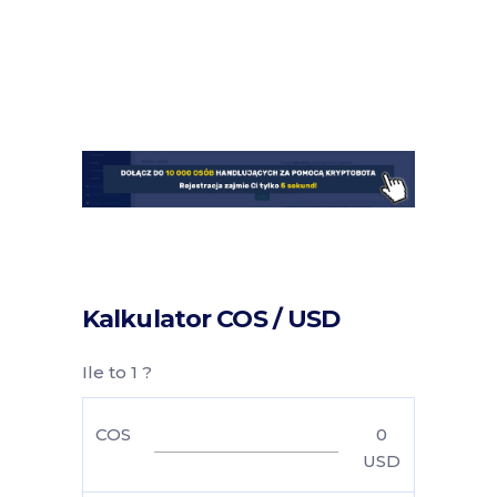
Kalkulator COS / USD
Ile to 1 ?
COS
0
USD