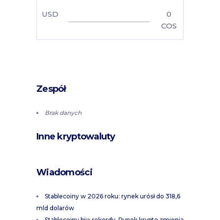
USD
0
COS
Zespół
Brak danych
Inne kryptowaluty
Wiadomości
Stablecoiny w 2026 roku: rynek urósł do 318,6
mld dolarów
Stablecoiny biją rekordy. Rynek krypto zmienia