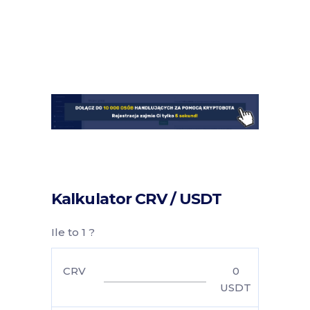
Kalkulator CRV / USDT
Ile to 1 ?
CRV
0
USDT