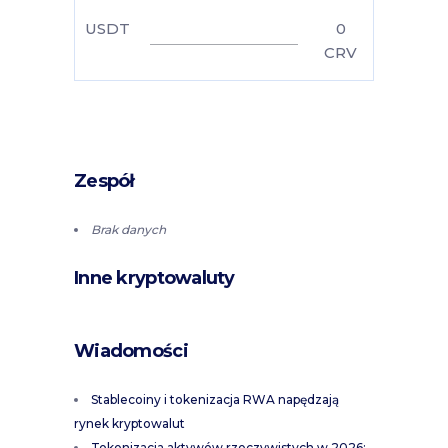
USDT
0
CRV
Zespół
Brak danych
Inne kryptowaluty
Wiadomości
Stablecoiny i tokenizacja RWA napędzają
rynek kryptowalut
Tokenizacja aktywów rzeczywistych w 2026: