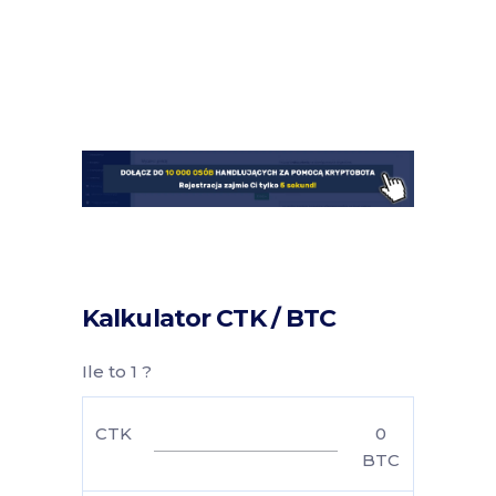
Kalkulator CTK / BTC
Ile to 1 ?
CTK
0
BTC