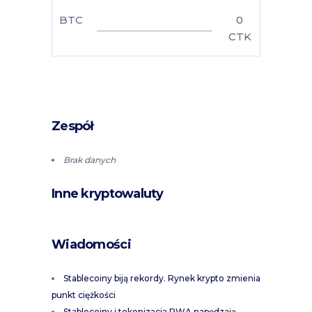
BTC
0
CTK
Zespół
Brak danych
Inne kryptowaluty
Wiadomości
Stablecoiny biją rekordy. Rynek krypto zmienia
punkt ciężkości
Stablecoiny i tokenizacja RWA napędzają