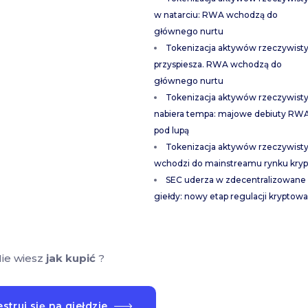
w natarciu: RWA wchodzą do
głównego nurtu
Tokenizacja aktywów rzeczywist
przyspiesza. RWA wchodzą do
głównego nurtu
Tokenizacja aktywów rzeczywist
nabiera tempa: majowe debiuty RW
pod lupą
Tokenizacja aktywów rzeczywist
wchodzi do mainstreamu rynku kryp
SEC uderza w zdecentralizowane
giełdy: nowy etap regulacji kryptowa
ie wiesz
jak kupić
?
struj się na giełdzie