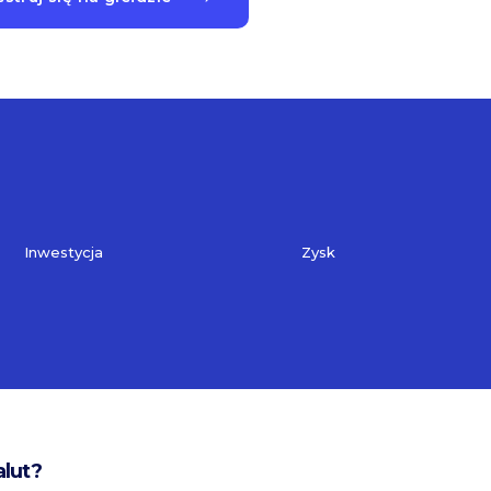
Inwestycja
Zysk
alut?