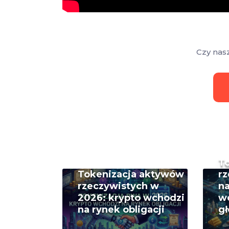
Czy nas
T
Tokenizacja aktywów
rz
rzeczywistych w
na
2026: krypto wchodzi
w
na rynek obligacji
g