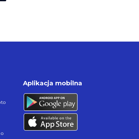
Aplikacja mobilna
pto
go