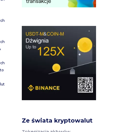
ych
ych
A
ych
to
lut
Ze świata kryptowalut
Tokenizacja aktywów