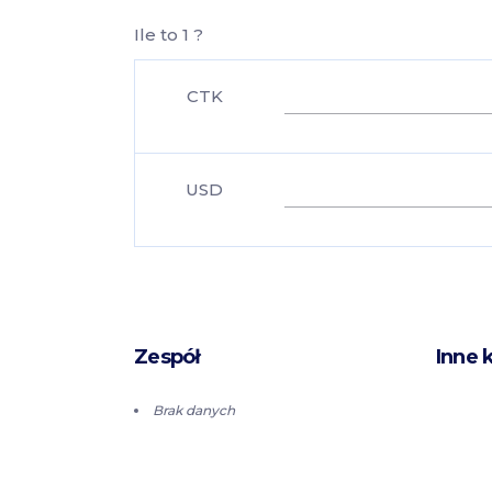
Ile to 1 ?
CTK
USD
Zespół
Inne 
Brak danych