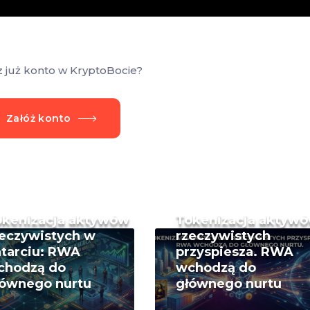
z już konto w KryptoBocie?
Załóż konto
okenizacja aktywów
Tokenizacja aktyw
eczywistych w
rzeczywistych
tarciu: RWA
przyspiesza. RWA
chodzą do
wchodzą do
łównego nurtu
głównego nurtu