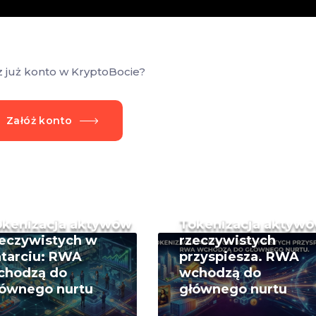
z już konto w KryptoBocie?
Załóż konto
okenizacja aktywów
Tokenizacja aktyw
eczywistych w
rzeczywistych
tarciu: RWA
przyspiesza. RWA
chodzą do
wchodzą do
łównego nurtu
głównego nurtu