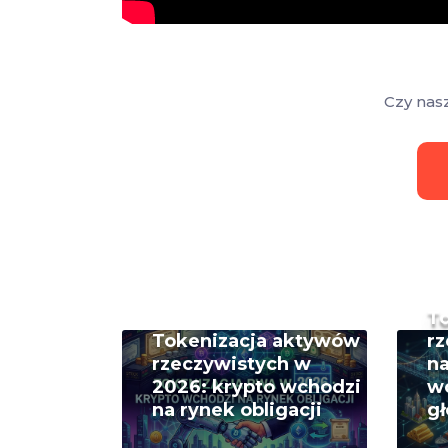
Czy nas
T
Tokenizacja aktywów
rz
rzeczywistych w
na
2026: krypto wchodzi
w
na rynek obligacji
g