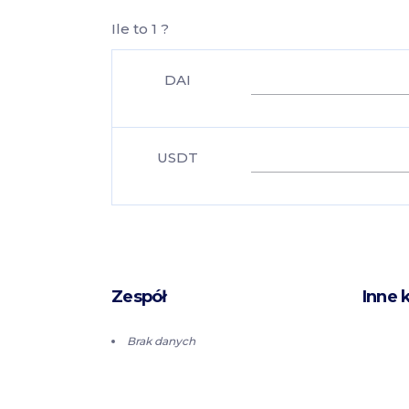
Ile to 1 ?
DAI
USDT
Zespół
Inne 
Brak danych