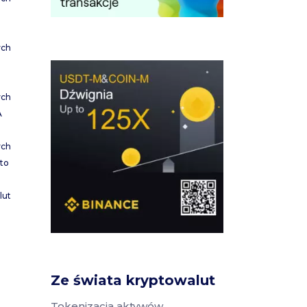
ych
ych
A
ych
to
lut
Ze świata kryptowalut
Tokenizacja aktywów