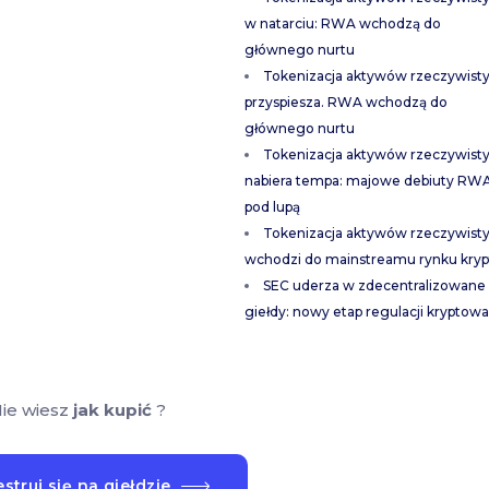
w natarciu: RWA wchodzą do
głównego nurtu
Tokenizacja aktywów rzeczywist
przyspiesza. RWA wchodzą do
głównego nurtu
Tokenizacja aktywów rzeczywist
nabiera tempa: majowe debiuty RW
pod lupą
Tokenizacja aktywów rzeczywist
wchodzi do mainstreamu rynku kryp
SEC uderza w zdecentralizowane
giełdy: nowy etap regulacji kryptowa
ie wiesz
jak kupić
?
struj się na giełdzie