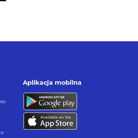
Aplikacja mobilna
pto
go