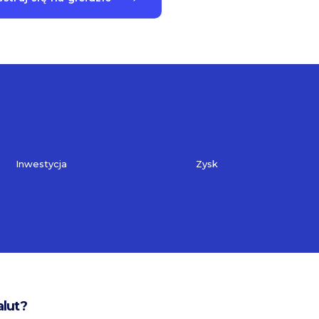
Inwestycja
Zysk
alut?