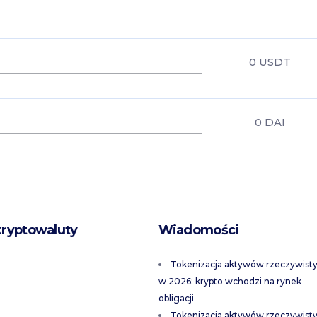
0
USDT
0
DAI
kryptowaluty
Wiadomości
Tokenizacja aktywów rzeczywist
w 2026: krypto wchodzi na rynek
obligacji
Tokenizacja aktywów rzeczywist