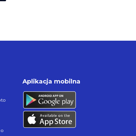
Aplikacja mobilna
pto
go