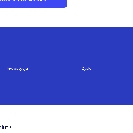
Inwestycja
Zysk
alut?