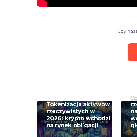
Czy nas
T
Tokenizacja aktywów
rz
rzeczywistych w
na
2026: krypto wchodzi
w
na rynek obligacji
g