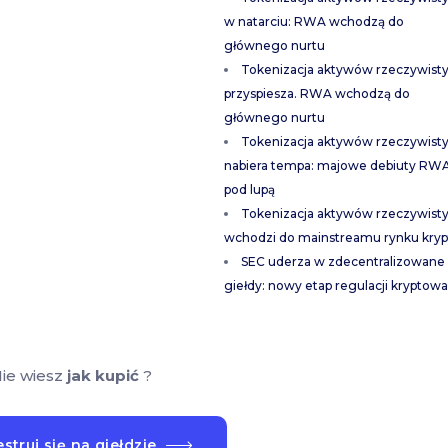
w natarciu: RWA wchodzą do
głównego nurtu
Tokenizacja aktywów rzeczywist
przyspiesza. RWA wchodzą do
głównego nurtu
Tokenizacja aktywów rzeczywist
nabiera tempa: majowe debiuty RW
pod lupą
Tokenizacja aktywów rzeczywist
wchodzi do mainstreamu rynku kryp
SEC uderza w zdecentralizowane
giełdy: nowy etap regulacji kryptowa
ie wiesz
jak kupić
?
struj się na giełdzie