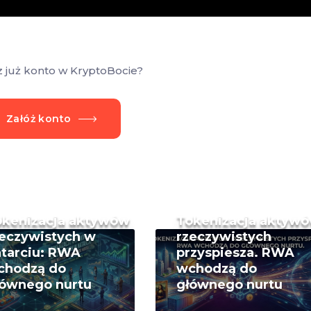
z już konto w KryptoBocie?
Załóż konto
okenizacja aktywów
Tokenizacja aktyw
eczywistych w
rzeczywistych
tarciu: RWA
przyspiesza. RWA
chodzą do
wchodzą do
łównego nurtu
głównego nurtu