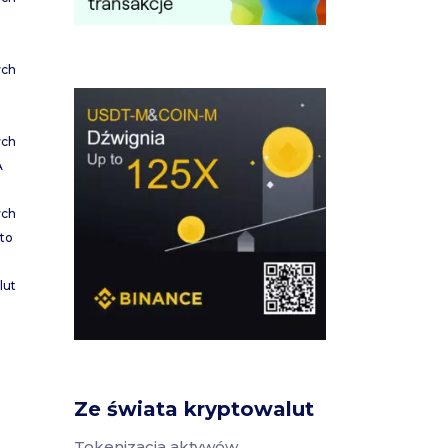
ych
ych
A
ych
to
lut
Ze świata kryptowalut
Tokenizacja aktywów