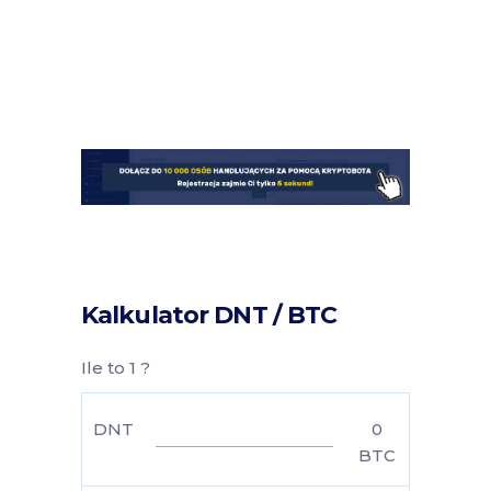
Kalkulator DNT / BTC
Ile to 1 ?
DNT
0
BTC