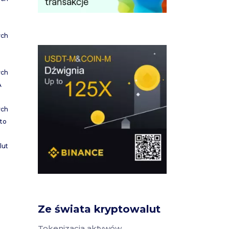
ych
ych
A
ych
to
lut
Ze świata kryptowalut
Tokenizacja aktywów