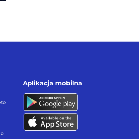
Aplikacja mobilna
pto
go