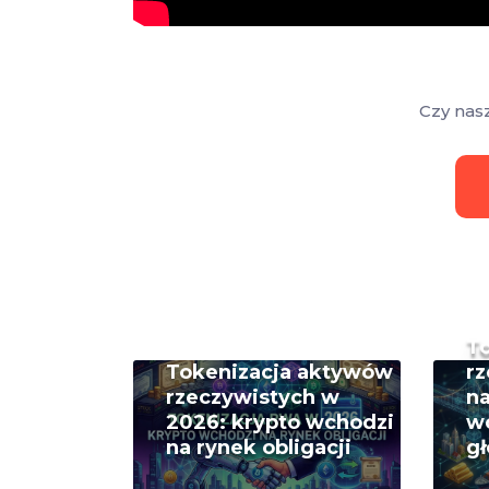
Czy nas
T
Tokenizacja aktywów
rz
rzeczywistych w
na
2026: krypto wchodzi
w
na rynek obligacji
g