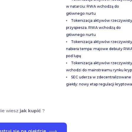
w natarciu: RWA wchodzą do
głównego nurtu
Tokenizacja aktywów rzeczywist
przyspiesza. RWA wchodzą do
głównego nurtu
Tokenizacja aktywów rzeczywist
nabiera tempa: majowe debiuty RW
pod lupą
Tokenizacja aktywów rzeczywist
wchodzi do mainstreamu rynku kryp
SEC uderza w zdecentralizowane
giełdy: nowy etap regulacji kryptowa
ie wiesz
jak kupić
?
struj się na giełdzie