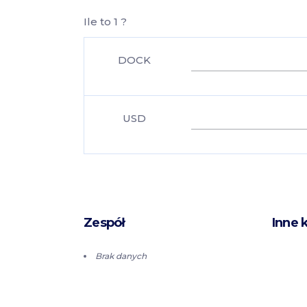
Ile to 1 ?
DOCK
USD
Zespół
Inne 
Brak danych