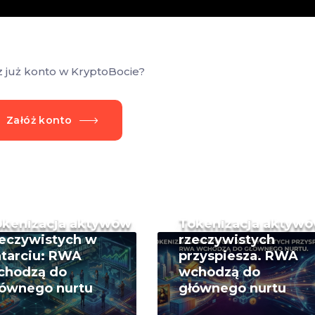
z już konto w KryptoBocie?
Załóż konto
okenizacja aktywów
Tokenizacja aktyw
eczywistych w
rzeczywistych
tarciu: RWA
przyspiesza. RWA
chodzą do
wchodzą do
łównego nurtu
głównego nurtu