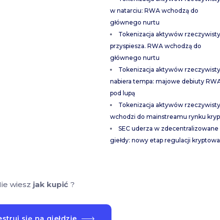
w natarciu: RWA wchodzą do
głównego nurtu
Tokenizacja aktywów rzeczywist
przyspiesza. RWA wchodzą do
głównego nurtu
Tokenizacja aktywów rzeczywist
nabiera tempa: majowe debiuty RW
pod lupą
Tokenizacja aktywów rzeczywist
wchodzi do mainstreamu rynku kryp
SEC uderza w zdecentralizowane
giełdy: nowy etap regulacji kryptowa
ie wiesz
jak kupić
?
struj się na giełdzie