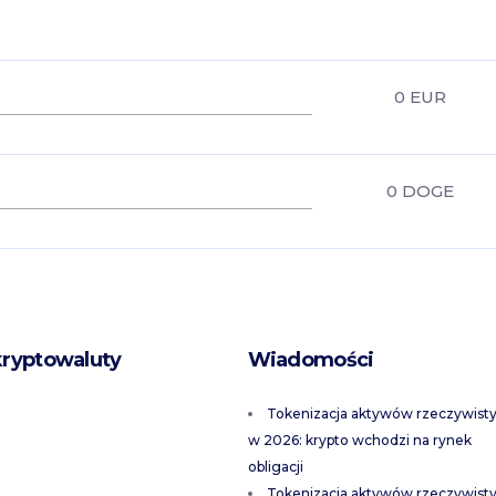
0
EUR
0
DOGE
kryptowaluty
Wiadomości
Tokenizacja aktywów rzeczywist
w 2026: krypto wchodzi na rynek
obligacji
Tokenizacja aktywów rzeczywist