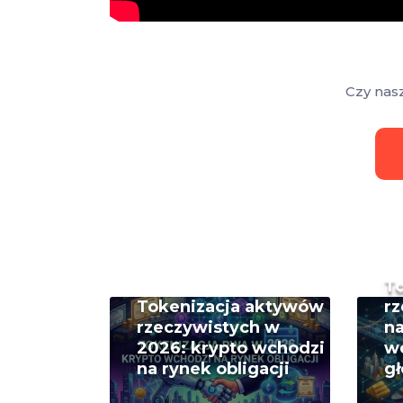
Czy nas
T
Tokenizacja aktywów
rz
rzeczywistych w
na
2026: krypto wchodzi
w
na rynek obligacji
g