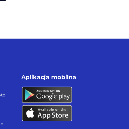
Aplikacja mobilna
pto
go