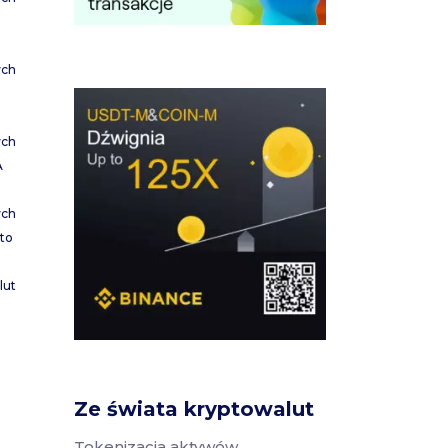
ych
ych
A
ych
to
lut
Ze świata kryptowalut
Tokenizacja aktywów