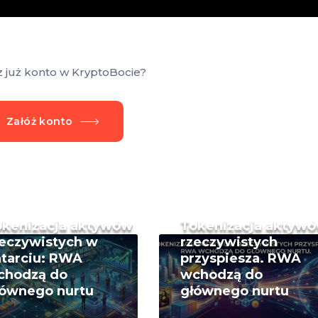
z już konto w KryptoBocie?
Załóż konto
okenizacja aktywów
Tokenizacja aktyw
eczywistych w
rzeczywistych
tarciu: RWA
przyspiesza. RWA
chodzą do
wchodzą do
łównego nurtu
głównego nurtu