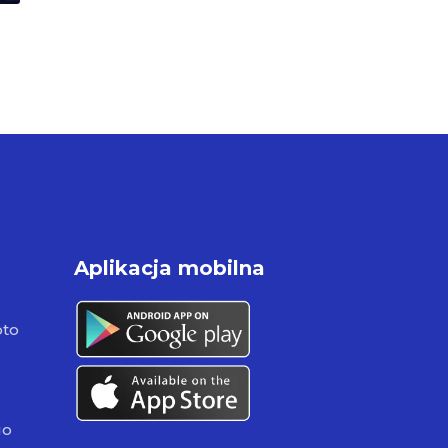
Aplikacja mobilna
pto
go