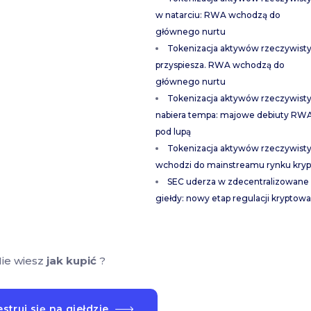
w natarciu: RWA wchodzą do
głównego nurtu
Tokenizacja aktywów rzeczywist
przyspiesza. RWA wchodzą do
głównego nurtu
Tokenizacja aktywów rzeczywist
nabiera tempa: majowe debiuty RW
pod lupą
Tokenizacja aktywów rzeczywist
wchodzi do mainstreamu rynku kryp
SEC uderza w zdecentralizowane
giełdy: nowy etap regulacji kryptowa
ie wiesz
jak kupić
?
struj się na giełdzie