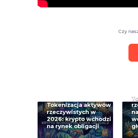
Czy nas
T
Tokenizacja aktywów
rz
rzeczywistych w
na
2026: krypto wchodzi
w
na rynek obligacji
g