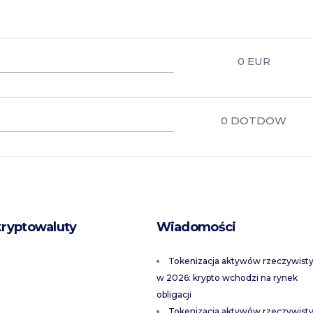
0
EUR
0
DOTDOW
kryptowaluty
Wiadomości
Tokenizacja aktywów rzeczywist
w 2026: krypto wchodzi na rynek
obligacji
Tokenizacja aktywów rzeczywist