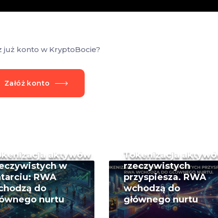
z już konto w KryptoBocie?
Załóż konto
okenizacja aktywów
Tokenizacja aktyw
eczywistych w
rzeczywistych
tarciu: RWA
przyspiesza. RWA
chodzą do
wchodzą do
łównego nurtu
głównego nurtu