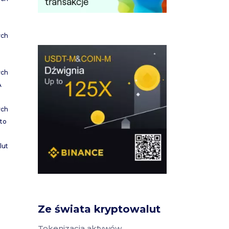
ych
ych
A
ych
to
lut
Ze świata kryptowalut
Tokenizacja aktywów