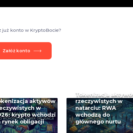
z już konto w KryptoBocie?
Załóż konto
Tokenizacja aktyw
okenizacja aktywów
rzeczywistych w
eczywistych w
natarciu: RWA
26: krypto wchodzi
wchodzą do
 rynek obligacji
głównego nurtu