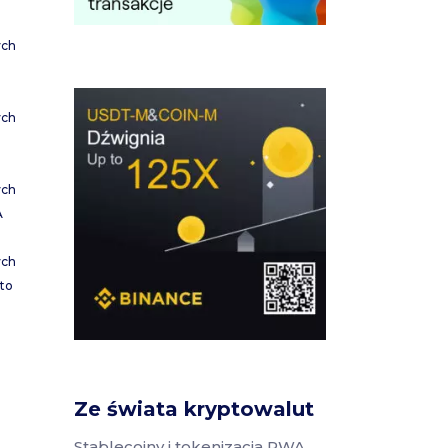
ych
ych
ych
A
ych
to
Ze świata kryptowalut
Stablecoiny i tokenizacja RWA