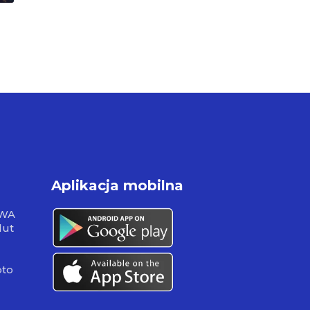
Aplikacja mobilna
RWA
lut
pto