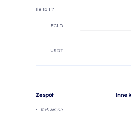
Ile to 1 ?
EGLD
USDT
Zespół
Inne 
Brak danych