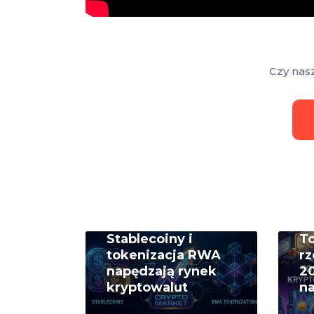
Czy nas
Stablecoiny i
T
tokenizacja RWA
rz
napędzają rynek
20
kryptowalut
na