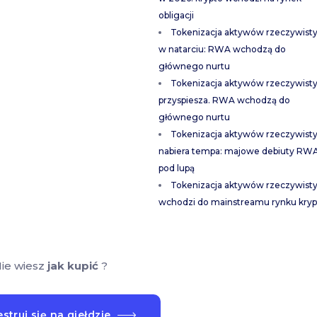
obligacji
Tokenizacja aktywów rzeczywist
w natarciu: RWA wchodzą do
głównego nurtu
Tokenizacja aktywów rzeczywist
przyspiesza. RWA wchodzą do
głównego nurtu
Tokenizacja aktywów rzeczywist
nabiera tempa: majowe debiuty RW
pod lupą
Tokenizacja aktywów rzeczywist
wchodzi do mainstreamu rynku kryp
ie wiesz
jak kupić
?
struj się na giełdzie