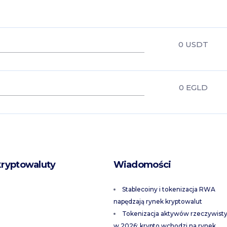
0
USDT
0
EGLD
kryptowaluty
Wiadomości
Stablecoiny i tokenizacja RWA
napędzają rynek kryptowalut
Tokenizacja aktywów rzeczywist
w 2026: krypto wchodzi na rynek