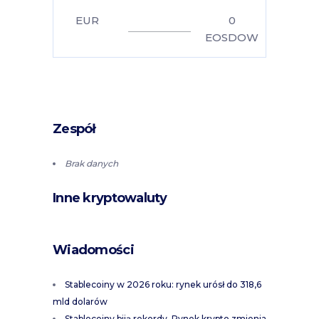
EUR
0
EOSDOW
Zespół
Brak danych
Inne kryptowaluty
Wiadomości
Stablecoiny w 2026 roku: rynek urósł do 318,6
mld dolarów
Stablecoiny biją rekordy. Rynek krypto zmienia