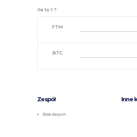
Ile to 1 ?
FTM
BTC
Zespół
Inne 
Brak danych