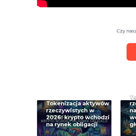
Czy nas
T
Tokenizacja aktywów
rz
rzeczywistych w
na
2026: krypto wchodzi
w
na rynek obligacji
g