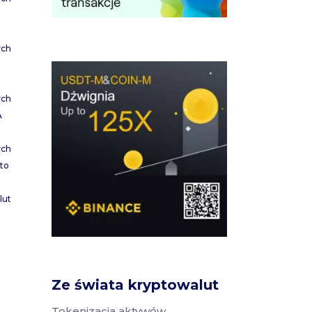
ych
ych
A
ych
to
lut
Ze świata kryptowalut
Tokenizacja aktywów