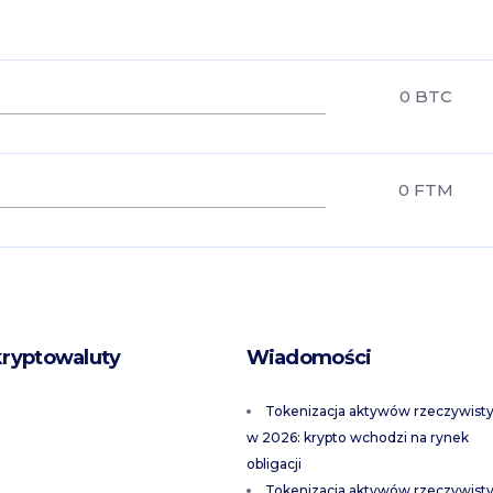
0
BTC
0
FTM
kryptowaluty
Wiadomości
Tokenizacja aktywów rzeczywist
w 2026: krypto wchodzi na rynek
obligacji
Tokenizacja aktywów rzeczywist