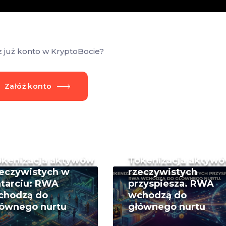
z już konto w KryptoBocie?
Załóż konto
okenizacja aktywów
Tokenizacja aktyw
eczywistych w
rzeczywistych
tarciu: RWA
przyspiesza. RWA
chodzą do
wchodzą do
łównego nurtu
głównego nurtu