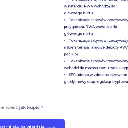
w natarciu: RWA wchodzą do
głównego nurtu
Tokenizacja aktywów rzeczywist
przyspiesza. RWA wchodzą do
głównego nurtu
Tokenizacja aktywów rzeczywist
nabiera tempa: majowe debiuty RW
pod lupą
Tokenizacja aktywów rzeczywist
wchodzi do mainstreamu rynku kryp
SEC uderza w zdecentralizowane
giełdy: nowy etap regulacji kryptowa
ie wiesz
jak kupić
?
struj się na giełdzie