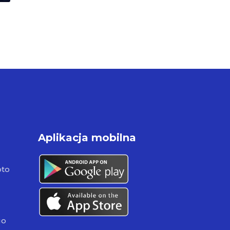
Aplikacja mobilna
pto
go