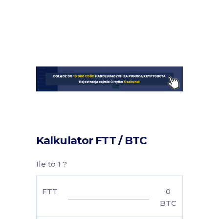
Kalkulator FTT / BTC
Ile to 1 ?
FTT
0
BTC