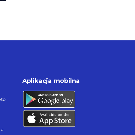
Aplikacja mobilna
pto
go