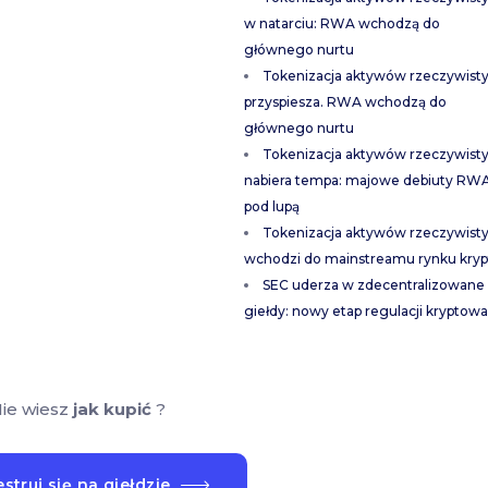
w natarciu: RWA wchodzą do
głównego nurtu
Tokenizacja aktywów rzeczywist
przyspiesza. RWA wchodzą do
głównego nurtu
Tokenizacja aktywów rzeczywist
nabiera tempa: majowe debiuty RW
pod lupą
Tokenizacja aktywów rzeczywist
wchodzi do mainstreamu rynku kryp
SEC uderza w zdecentralizowane
giełdy: nowy etap regulacji kryptowa
ie wiesz
jak kupić
?
struj się na giełdzie