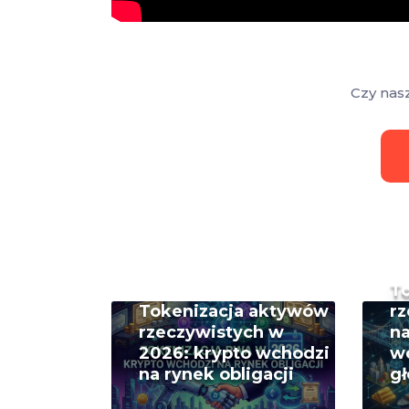
Czy nas
T
Tokenizacja aktywów
rz
rzeczywistych w
na
2026: krypto wchodzi
w
na rynek obligacji
g