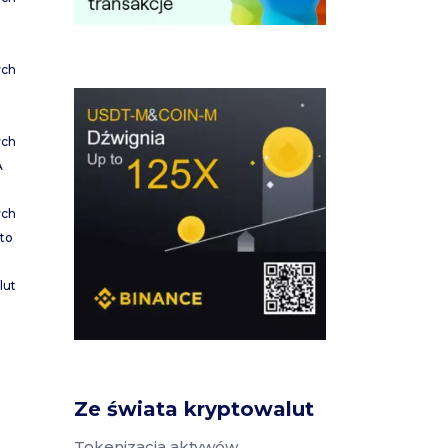
ych
ych
A
ych
to
lut
Ze świata kryptowalut
Tokenizacja aktywów