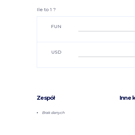
Ile to 1 ?
FUN
USD
Zespół
Inne 
Brak danych