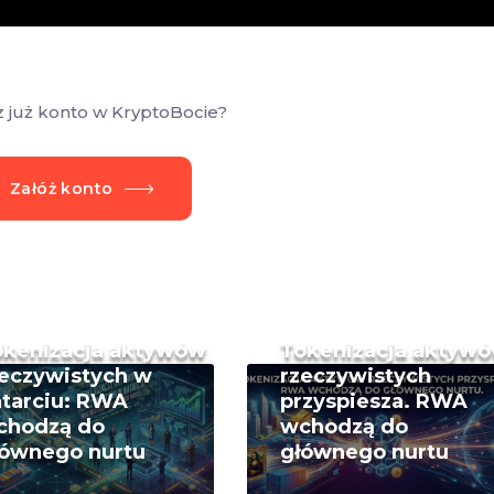
z już konto w KryptoBocie?
Załóż konto
okenizacja aktywów
Tokenizacja aktyw
eczywistych w
rzeczywistych
tarciu: RWA
przyspiesza. RWA
chodzą do
wchodzą do
łównego nurtu
głównego nurtu