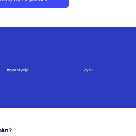
Inwestycja
Zysk
alut?