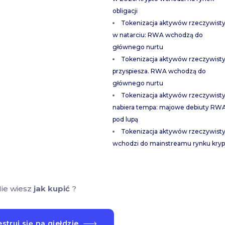
obligacji
Tokenizacja aktywów rzeczywist
w natarciu: RWA wchodzą do
głównego nurtu
Tokenizacja aktywów rzeczywist
przyspiesza. RWA wchodzą do
głównego nurtu
Tokenizacja aktywów rzeczywist
nabiera tempa: majowe debiuty RW
pod lupą
Tokenizacja aktywów rzeczywist
wchodzi do mainstreamu rynku kryp
ie wiesz
jak kupić
?
struj się na giełdzie