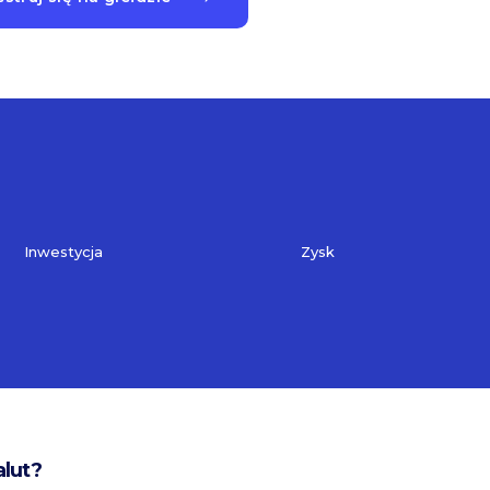
Inwestycja
Zysk
alut?