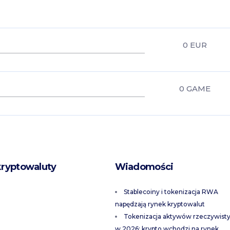
0
EUR
0
GAME
kryptowaluty
Wiadomości
Stablecoiny i tokenizacja RWA
napędzają rynek kryptowalut
Tokenizacja aktywów rzeczywist
w 2026: krypto wchodzi na rynek