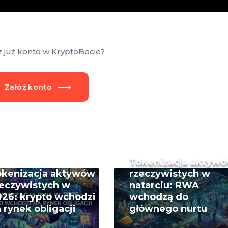
z już konto w KryptoBocie?
Załóż konto
Tokenizacja aktyw
okenizacja aktywów
rzeczywistych w
eczywistych w
natarciu: RWA
26: krypto wchodzi
wchodzą do
 rynek obligacji
głównego nurtu