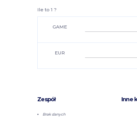
Ile to 1 ?
GAME
EUR
Zespół
Inne 
Brak danych