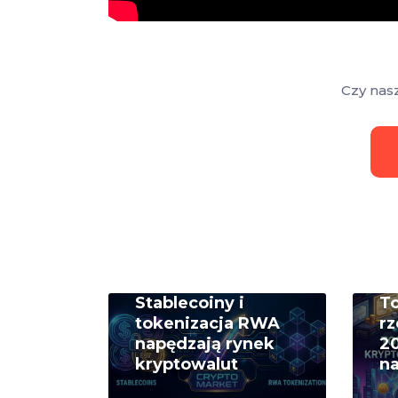
Czy nas
Stablecoiny i
T
tokenizacja RWA
rz
napędzają rynek
20
kryptowalut
na