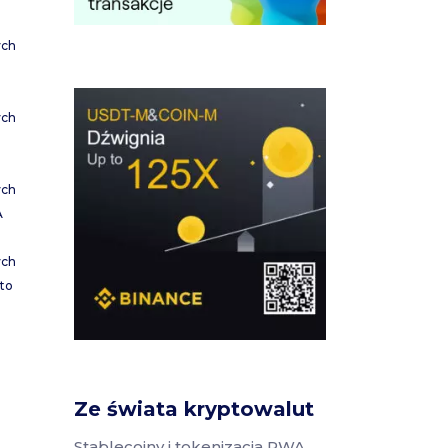
ych
ych
ych
A
ych
to
Ze świata kryptowalut
Stablecoiny i tokenizacja RWA