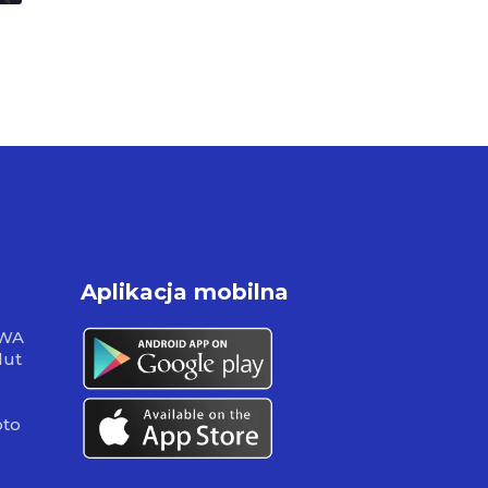
Aplikacja mobilna
RWA
lut
pto