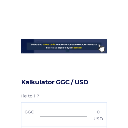
Kalkulator GGC / USD
Ile to 1 ?
GGC
0
USD