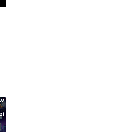
ów
zi