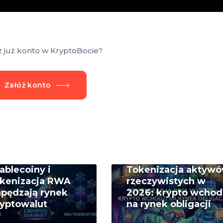
z już konto w KryptoBocie?
Załóż konto
ablecoiny i
Tokenizacja aktyw
okenizacja RWA
rzeczywistych w
pędzają rynek
2026: krypto wchod
yptowalut
na rynek obligacji