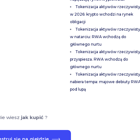
Tokenizacja aktywów rzeczywist
w 2026: krypto wchodzi na rynek
obligacji
Tokenizacja aktywów rzeczywist
w natarciu: RWA wchodzą do
głównego nurtu
Tokenizacja aktywów rzeczywist
przyspiesza. RWA wchodzą do
głównego nurtu
Tokenizacja aktywów rzeczywist
nabiera tempa: majowe debiuty RW
pod lupą
ie wiesz
jak kupić
?
struj się na giełdzie