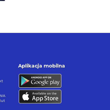
Aplikacja mobilna
kt
RWA
lut