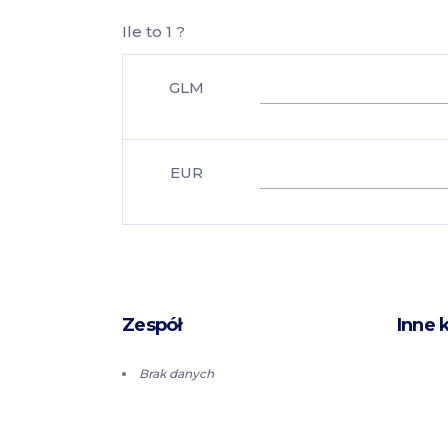
Ile to 1 ?
GLM
EUR
Zespół
Inne 
Brak danych