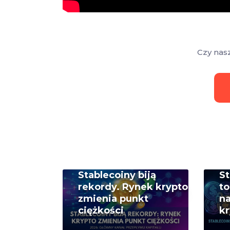
Czy nas
Stablecoiny biją
St
rekordy. Rynek krypto
t
zmienia punkt
na
ciężkości
kr