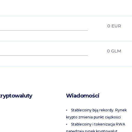
0
EUR
0
GLM
kryptowaluty
Wiadomości
Stablecoiny biją rekordy. Rynek
krypto zmienia punkt ciężkości
Stablecoiny i tokenizacja RWA
napędzają rynek kryptowalut