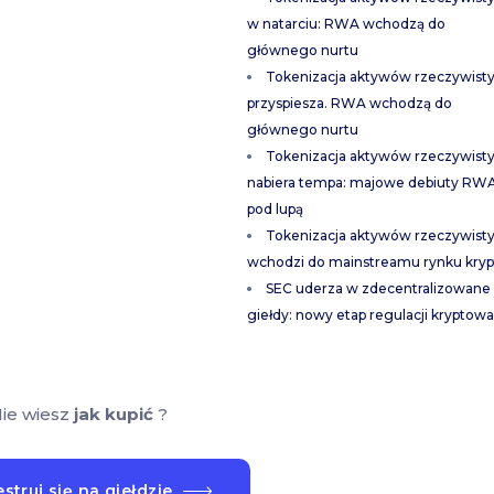
w natarciu: RWA wchodzą do
głównego nurtu
Tokenizacja aktywów rzeczywist
przyspiesza. RWA wchodzą do
głównego nurtu
Tokenizacja aktywów rzeczywist
nabiera tempa: majowe debiuty RW
pod lupą
Tokenizacja aktywów rzeczywist
wchodzi do mainstreamu rynku kryp
SEC uderza w zdecentralizowane
giełdy: nowy etap regulacji kryptowa
ie wiesz
jak kupić
?
struj się na giełdzie