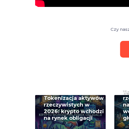
Czy nas
T
Tokenizacja aktywów
rz
rzeczywistych w
na
2026: krypto wchodzi
w
na rynek obligacji
g