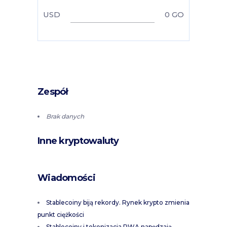
USD
0
GO
Zespół
Brak danych
Inne kryptowaluty
Wiadomości
Stablecoiny biją rekordy. Rynek krypto zmienia
punkt ciężkości
Stablecoiny i tokenizacja RWA napędzają