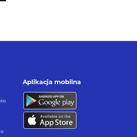
Aplikacja mobilna
pto
go