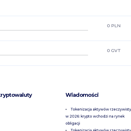
0
PLN
0
GVT
kryptowaluty
Wiadomości
Tokenizacja aktywów rzeczywist
w 2026: krypto wchodzi na rynek
obligacji
Tokenizacja aktywów rzeczywist