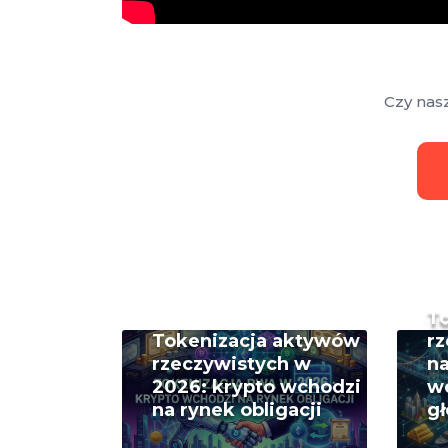
Czy nas
T
Tokenizacja aktywów
rz
rzeczywistych w
na
2026: krypto wchodzi
w
na rynek obligacji
g