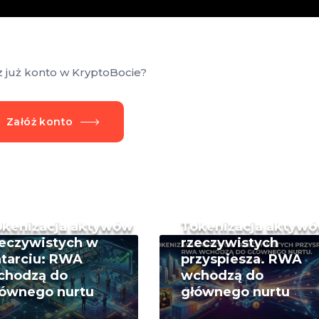
z już konto w KryptoBocie?
Załóż konto
okenizacja aktywów
Tokenizacja aktyw
eczywistych w
rzeczywistych
tarciu: RWA
przyspiesza. RWA
chodzą do
wchodzą do
łównego nurtu
głównego nurtu