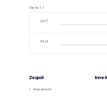
Ile to 1 ?
GVT
PLN
Zespół
Inne 
Brak danych