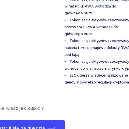
w natarciu: RWA wchodzą do
głównego nurtu
Tokenizacja aktywów rzeczywist
przyspiesza. RWA wchodzą do
głównego nurtu
Tokenizacja aktywów rzeczywist
nabiera tempa: majowe debiuty RW
pod lupą
Tokenizacja aktywów rzeczywist
wchodzi do mainstreamu rynku kryp
SEC uderza w zdecentralizowane
giełdy: nowy etap regulacji kryptowa
ie wiesz
jak kupić
?
struj się na giełdzie