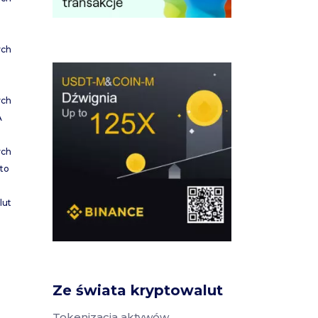
ych
ych
A
ych
to
lut
Ze świata kryptowalut
Tokenizacja aktywów