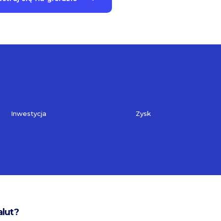
Inwestycja
Zysk
alut?