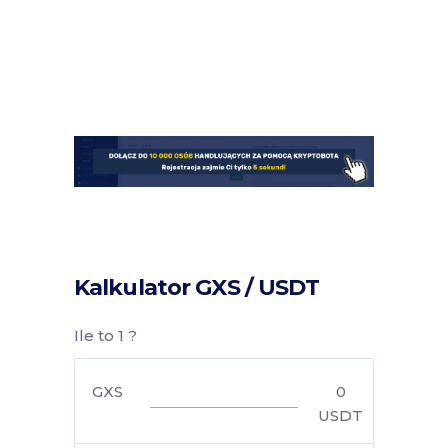
Kalkulator GXS / USDT
Ile to 1 ?
GXS
0
USDT