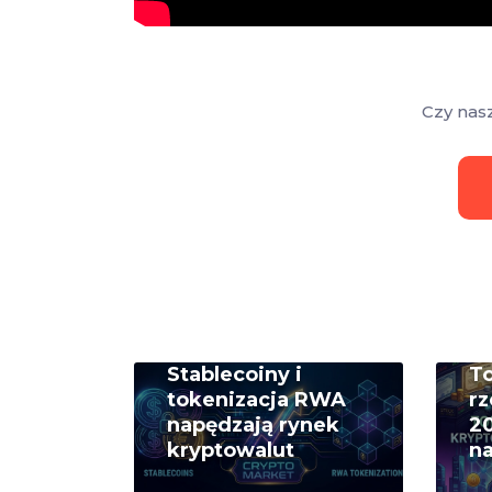
Czy nas
Stablecoiny i
T
tokenizacja RWA
rz
napędzają rynek
20
kryptowalut
na