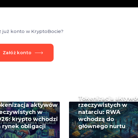
z już konto w KryptoBocie?
Załóż konto
Tokenizacja aktyw
okenizacja aktywów
rzeczywistych w
eczywistych w
natarciu: RWA
26: krypto wchodzi
wchodzą do
 rynek obligacji
głównego nurtu