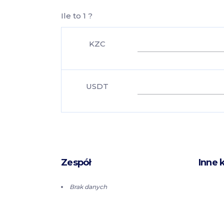
Ile to 1 ?
KZC
USDT
Zespół
Inne 
Brak danych