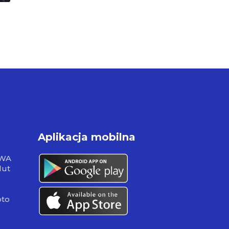
Aplikacja mobilna
RWA
lut
pto