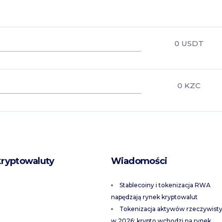
0
USDT
0
KZC
kryptowaluty
Wiadomości
Stablecoiny i tokenizacja RWA
napędzają rynek kryptowalut
Tokenizacja aktywów rzeczywist
w 2026: krypto wchodzi na rynek