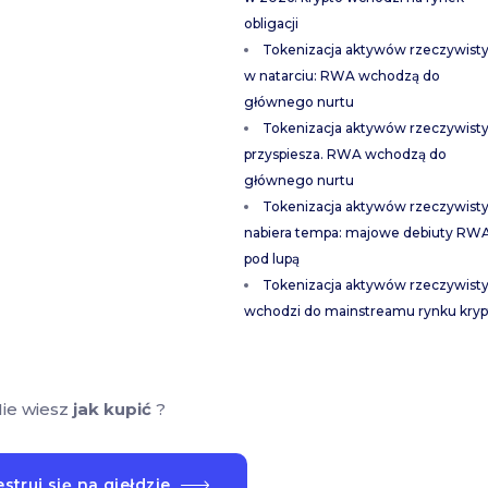
obligacji
Tokenizacja aktywów rzeczywist
w natarciu: RWA wchodzą do
głównego nurtu
Tokenizacja aktywów rzeczywist
przyspiesza. RWA wchodzą do
głównego nurtu
Tokenizacja aktywów rzeczywist
nabiera tempa: majowe debiuty RW
pod lupą
Tokenizacja aktywów rzeczywist
wchodzi do mainstreamu rynku kryp
ie wiesz
jak kupić
?
struj się na giełdzie