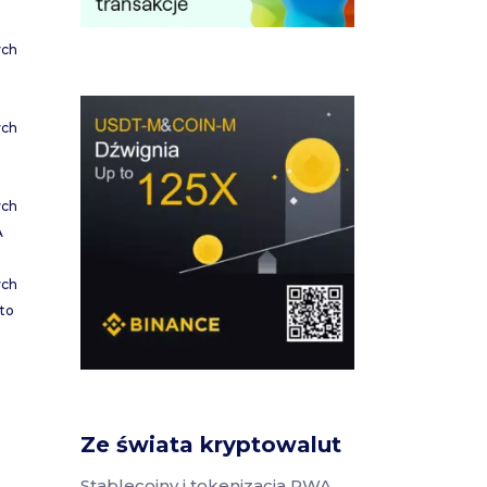
ych
ych
ych
A
ych
to
Ze świata kryptowalut
Stablecoiny i tokenizacja RWA