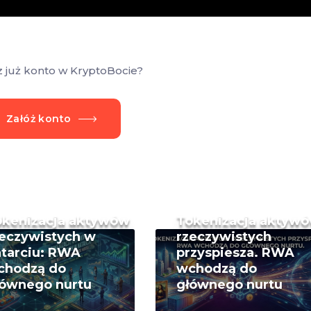
z już konto w KryptoBocie?
Załóż konto
okenizacja aktywów
Tokenizacja aktyw
eczywistych w
rzeczywistych
tarciu: RWA
przyspiesza. RWA
chodzą do
wchodzą do
łównego nurtu
głównego nurtu