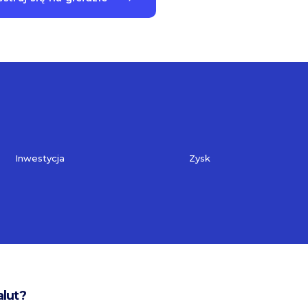
Inwestycja
Zysk
alut?