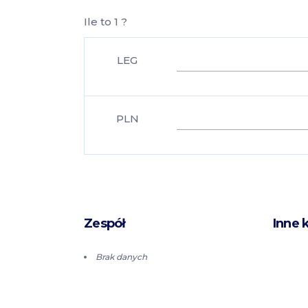
Ile to 1 ?
LEG
PLN
Zespół
Inne 
Brak danych