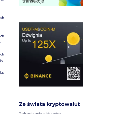
ych
ych
A
ych
to
lut
Ze świata kryptowalut
Tokenizacja aktywów