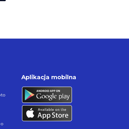
Aplikacja mobilna
pto
go