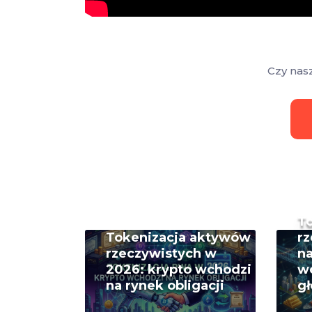
Czy nas
T
Tokenizacja aktywów
rz
rzeczywistych w
na
2026: krypto wchodzi
w
na rynek obligacji
g