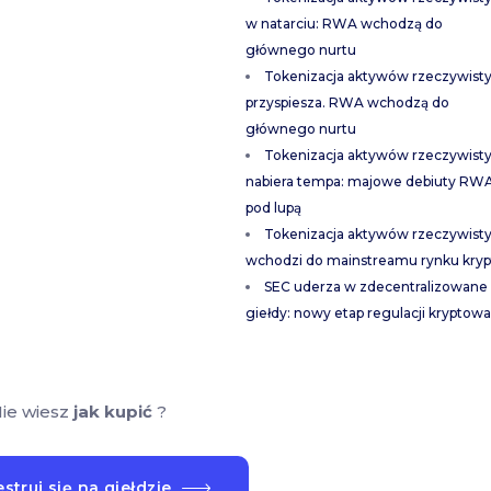
w natarciu: RWA wchodzą do
głównego nurtu
Tokenizacja aktywów rzeczywist
przyspiesza. RWA wchodzą do
głównego nurtu
Tokenizacja aktywów rzeczywist
nabiera tempa: majowe debiuty RW
pod lupą
Tokenizacja aktywów rzeczywist
wchodzi do mainstreamu rynku kryp
SEC uderza w zdecentralizowane
giełdy: nowy etap regulacji kryptowa
ie wiesz
jak kupić
?
struj się na giełdzie