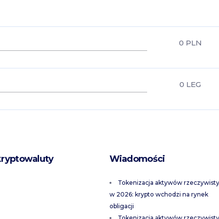
0
PLN
0
LEG
kryptowaluty
Wiadomości
Tokenizacja aktywów rzeczywist
w 2026: krypto wchodzi na rynek
obligacji
Tokenizacja aktywów rzeczywist