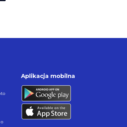
Aplikacja mobilna
pto
go