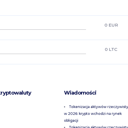
0
EUR
0
LTC
kryptowaluty
Wiadomości
Tokenizacja aktywów rzeczywist
w 2026: krypto wchodzi na rynek
obligacji
Tokenizacja aktywów rzeczywist