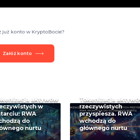
z już konto w KryptoBocie?
Załóż konto
okenizacja aktywów
Tokenizacja aktyw
eczywistych w
rzeczywistych
tarciu: RWA
przyspiesza. RWA
chodzą do
wchodzą do
łównego nurtu
głównego nurtu