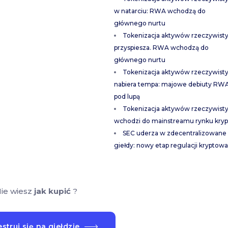
w natarciu: RWA wchodzą do
głównego nurtu
Tokenizacja aktywów rzeczywist
przyspiesza. RWA wchodzą do
głównego nurtu
Tokenizacja aktywów rzeczywist
nabiera tempa: majowe debiuty RW
pod lupą
Tokenizacja aktywów rzeczywist
wchodzi do mainstreamu rynku kryp
SEC uderza w zdecentralizowane
giełdy: nowy etap regulacji kryptowa
ie wiesz
jak kupić
?
struj się na giełdzie