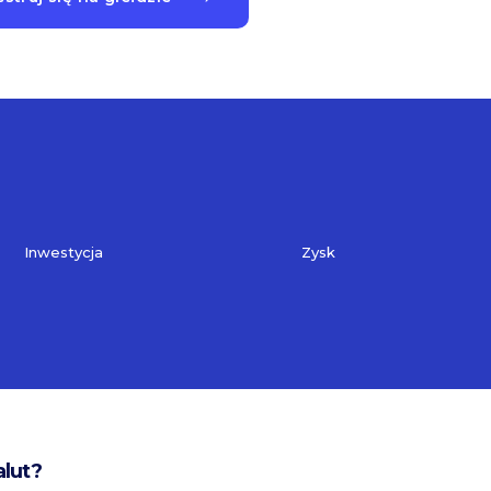
Inwestycja
Zysk
alut?