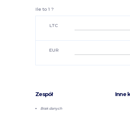
Ile to 1 ?
LTC
EUR
Zespół
Inne 
Brak danych