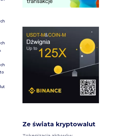
ych
ych
A
ych
to
lut
Ze świata kryptowalut
Tokenizacja aktywów