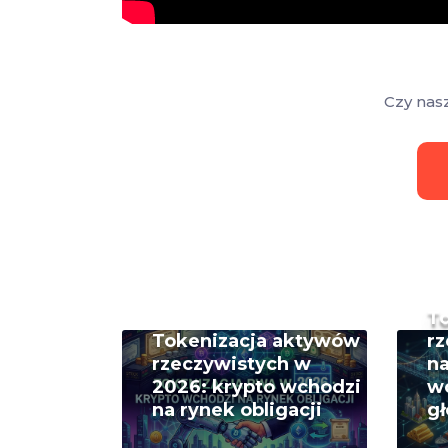
Czy nas
T
Tokenizacja aktywów
rz
rzeczywistych w
na
2026: krypto wchodzi
w
na rynek obligacji
g