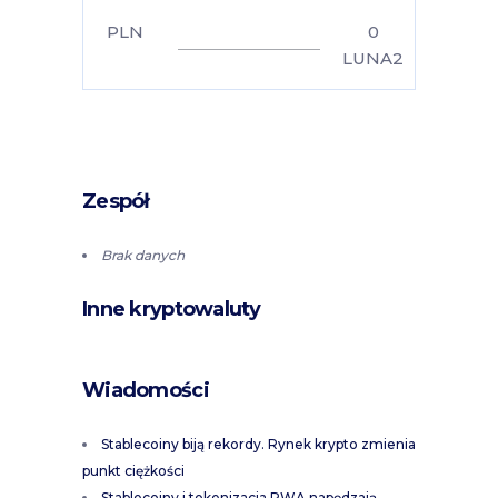
PLN
0
LUNA2
Zespół
Brak danych
Inne kryptowaluty
Wiadomości
Stablecoiny biją rekordy. Rynek krypto zmienia
punkt ciężkości
Stablecoiny i tokenizacja RWA napędzają