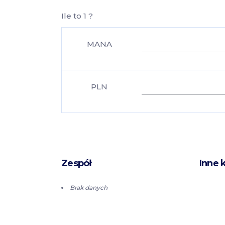
Ile to 1 ?
MANA
PLN
Zespół
Inne 
Brak danych