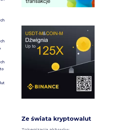
ych
ych
A
ych
to
lut
Ze świata kryptowalut
Tokenizacja aktywów