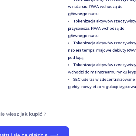
w natarciu: RWA wchodzą do
głównego nurtu
Tokenizacja aktywów rzeczywist
przyspiesza. RWA wchodzą do
głównego nurtu
Tokenizacja aktywów rzeczywist
nabiera tempa: majowe debiuty RW
pod lupą
Tokenizacja aktywów rzeczywist
wchodzi do mainstreamu rynku kryp
SEC uderza w zdecentralizowane
giełdy: nowy etap regulacji kryptowa
ie wiesz
jak kupić
?
struj się na giełdzie