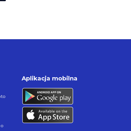
Aplikacja mobilna
pto
go