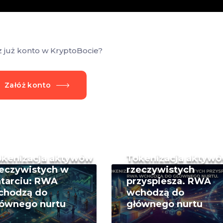
z już konto w KryptoBocie?
Załóż konto
okenizacja aktywów
Tokenizacja aktyw
eczywistych w
rzeczywistych
tarciu: RWA
przyspiesza. RWA
chodzą do
wchodzą do
łównego nurtu
głównego nurtu