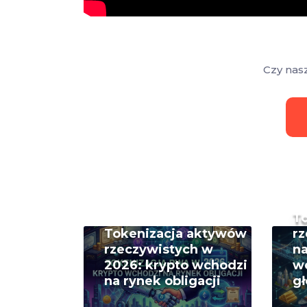
Czy nas
T
Tokenizacja aktywów
rz
rzeczywistych w
na
2026: krypto wchodzi
w
na rynek obligacji
g