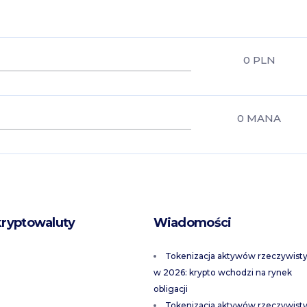
0
PLN
0
MANA
kryptowaluty
Wiadomości
Tokenizacja aktywów rzeczywist
w 2026: krypto wchodzi na rynek
obligacji
Tokenizacja aktywów rzeczywist