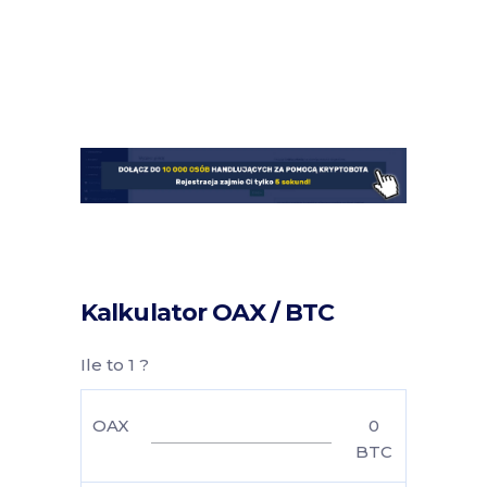
Kalkulator OAX / BTC
Ile to 1 ?
OAX
0
BTC