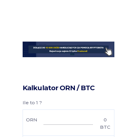
Kalkulator ORN / BTC
Ile to 1 ?
ORN
0
BTC