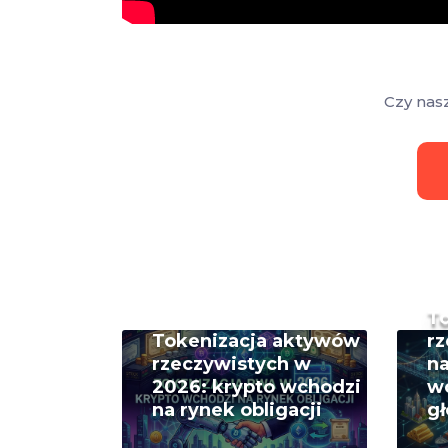
Czy nas
T
Tokenizacja aktywów
rz
rzeczywistych w
na
2026: krypto wchodzi
w
na rynek obligacji
g