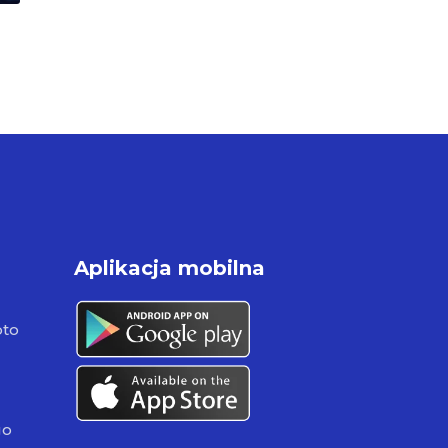
Aplikacja mobilna
pto
go