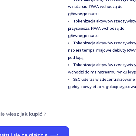
w natarciu: RWA wchodzą do
głównego nurtu
Tokenizacja aktywów rzeczywist
przyspiesza. RWA wchodzą do
głównego nurtu
Tokenizacja aktywów rzeczywist
nabiera tempa: majowe debiuty RW
pod lupą
Tokenizacja aktywów rzeczywist
wchodzi do mainstreamu rynku kryp
SEC uderza w zdecentralizowane
giełdy: nowy etap regulacji kryptowa
ie wiesz
jak kupić
?
struj się na giełdzie