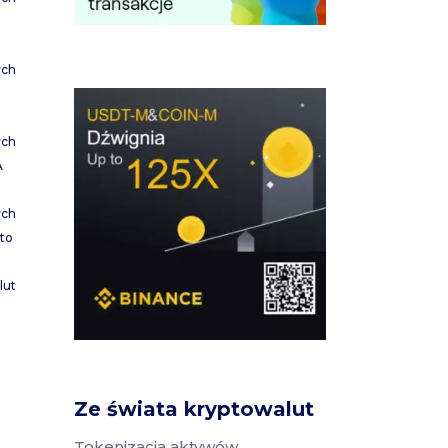
ych
ych
A
ych
to
lut
Ze świata kryptowalut
Tokenizacja aktywów