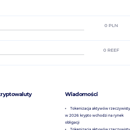
0
PLN
0
REEF
kryptowaluty
Wiadomości
Tokenizacja aktywów rzeczywist
w 2026: krypto wchodzi na rynek
obligacji
Tokenizacja aktywów rzeczywist