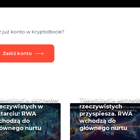
z już konto w KryptoBocie?
Załóż konto
okenizacja aktywów
Tokenizacja aktyw
eczywistych w
rzeczywistych
tarciu: RWA
przyspiesza. RWA
chodzą do
wchodzą do
łównego nurtu
głównego nurtu