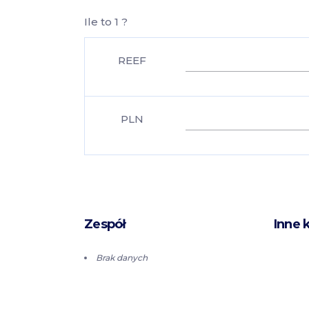
Ile to 1 ?
REEF
PLN
Zespół
Inne 
Brak danych