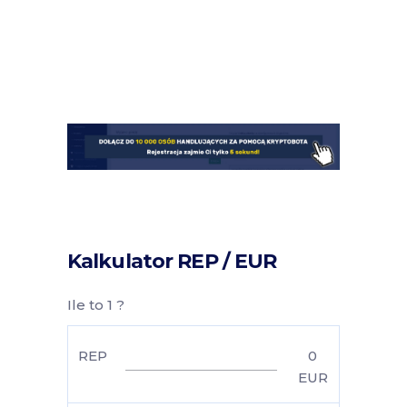
Kalkulator REP / EUR
Ile to 1 ?
REP
0
EUR