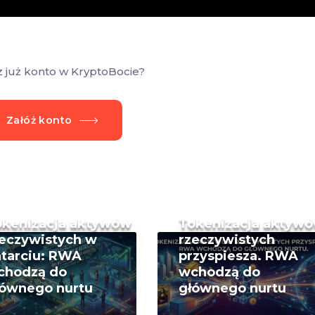
z już konto w KryptoBocie?
Załóż konto
okenizacja aktywów
Tokenizacja aktyw
eczywistych w
rzeczywistych
tarciu: RWA
przyspiesza. RWA
chodzą do
wchodzą do
łównego nurtu
głównego nurtu