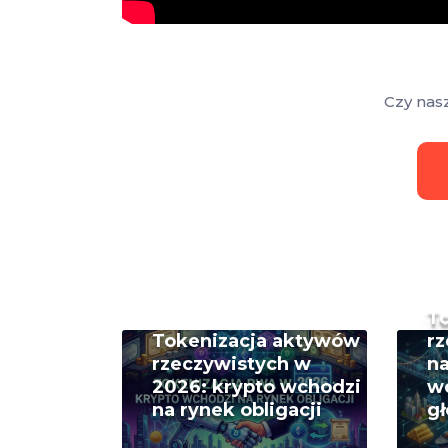
Czy nas
T
Tokenizacja aktywów
rz
rzeczywistych w
na
2026: krypto wchodzi
w
na rynek obligacji
g