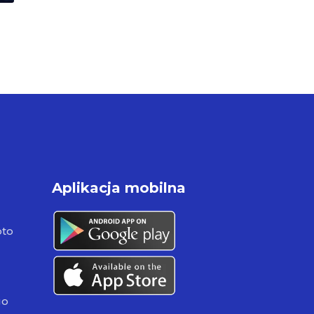
Aplikacja mobilna
pto
go