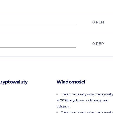
0
PLN
0
REP
kryptowaluty
Wiadomości
Tokenizacja aktywów rzeczywist
w 2026: krypto wchodzi na rynek
obligacji
Tokenizacja aktywów rzeczywist