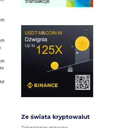
ych
ych
A
ych
to
lut
Ze świata kryptowalut
Tokenizacja aktywów