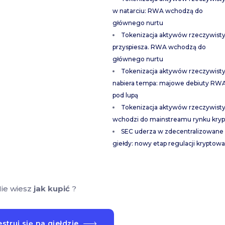
w natarciu: RWA wchodzą do
głównego nurtu
Tokenizacja aktywów rzeczywist
przyspiesza. RWA wchodzą do
głównego nurtu
Tokenizacja aktywów rzeczywist
nabiera tempa: majowe debiuty RW
pod lupą
Tokenizacja aktywów rzeczywist
wchodzi do mainstreamu rynku kryp
SEC uderza w zdecentralizowane
giełdy: nowy etap regulacji kryptowa
ie wiesz
jak kupić
?
struj się na giełdzie