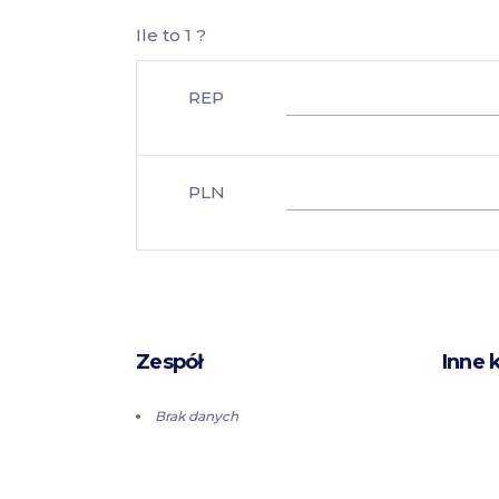
Ile to 1 ?
REP
PLN
Zespół
Inne 
Brak danych