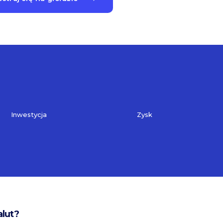
Inwestycja
Zysk
alut?