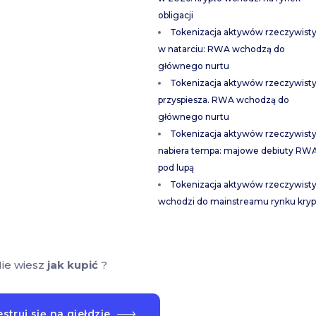
obligacji
Tokenizacja aktywów rzeczywist
w natarciu: RWA wchodzą do
głównego nurtu
Tokenizacja aktywów rzeczywist
przyspiesza. RWA wchodzą do
głównego nurtu
Tokenizacja aktywów rzeczywist
nabiera tempa: majowe debiuty RW
pod lupą
Tokenizacja aktywów rzeczywist
wchodzi do mainstreamu rynku kryp
ie wiesz
jak kupić
?
struj się na giełdzie