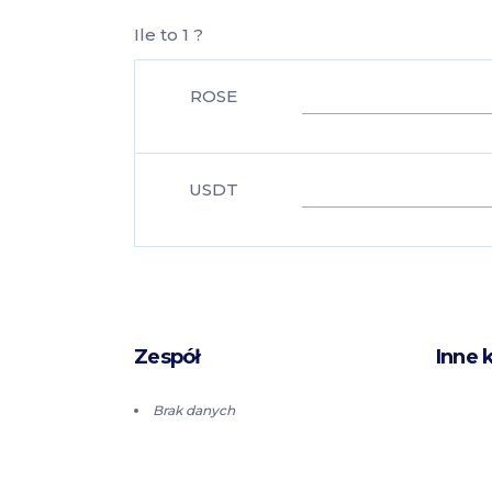
Ile to 1 ?
ROSE
USDT
Zespół
Inne 
Brak danych