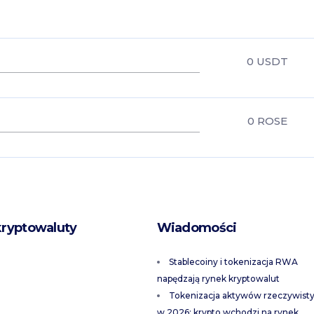
0
USDT
0
ROSE
kryptowaluty
Wiadomości
Stablecoiny i tokenizacja RWA
napędzają rynek kryptowalut
Tokenizacja aktywów rzeczywist
w 2026: krypto wchodzi na rynek