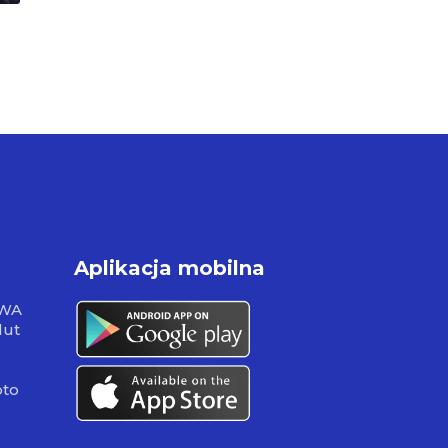
Aplikacja mobilna
RWA
lut
pto