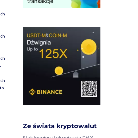
ych
ych
ych
A
ych
to
Ze świata kryptowalut
Stablecoiny i tokenizacja RWA