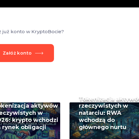
z już konto w KryptoBocie?
Załóż konto
Tokenizacja aktyw
okenizacja aktywów
rzeczywistych w
eczywistych w
natarciu: RWA
26: krypto wchodzi
wchodzą do
 rynek obligacji
głównego nurtu