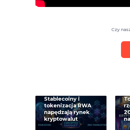
Czy nas
Stablecoiny i
T
tokenizacja RWA
rz
napędzają rynek
20
kryptowalut
na