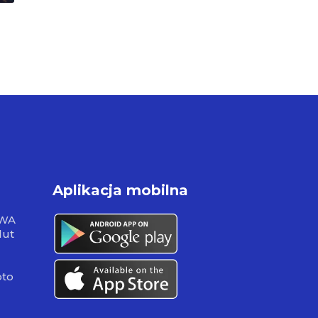
Aplikacja mobilna
RWA
lut
pto