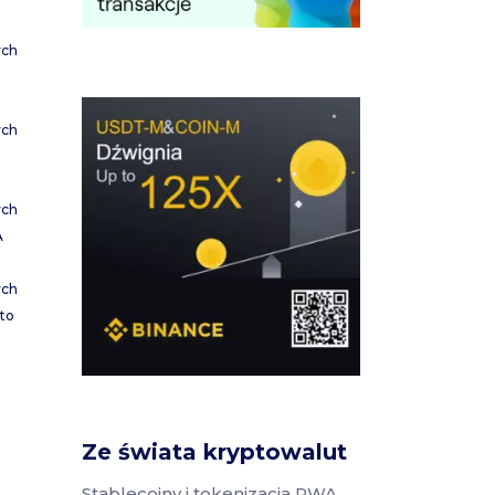
ych
ych
ych
A
ych
to
Ze świata kryptowalut
Stablecoiny i tokenizacja RWA