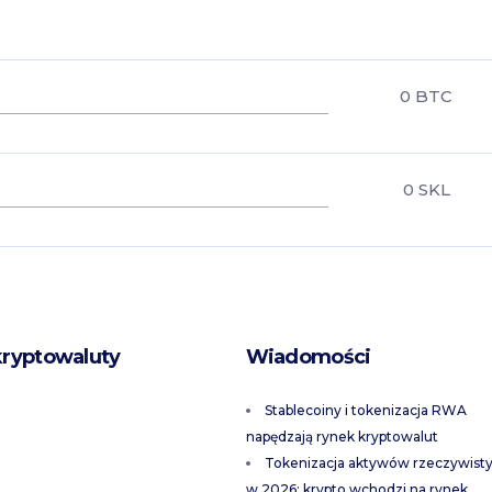
0
BTC
0
SKL
kryptowaluty
Wiadomości
Stablecoiny i tokenizacja RWA
napędzają rynek kryptowalut
Tokenizacja aktywów rzeczywist
w 2026: krypto wchodzi na rynek