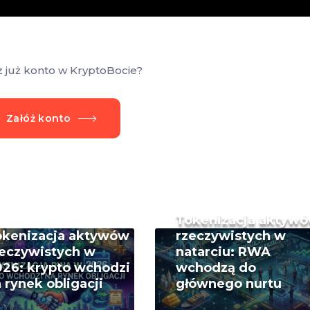
z już konto w KryptoBocie?
Załóż konto
Tokenizacja aktyw
okenizacja aktywów
rzeczywistych w
eczywistych w
natarciu: RWA
26: krypto wchodzi
wchodzą do
 rynek obligacji
głównego nurtu