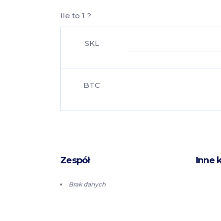
Ile to 1 ?
SKL
BTC
Zespół
Inne 
Brak danych