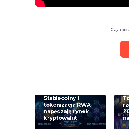
Czy nas
Stablecoiny i
T
tokenizacja RWA
rz
napędzają rynek
20
kryptowalut
na