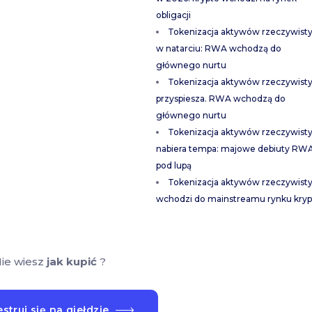
obligacji
Tokenizacja aktywów rzeczywist
w natarciu: RWA wchodzą do
głównego nurtu
Tokenizacja aktywów rzeczywist
przyspiesza. RWA wchodzą do
głównego nurtu
Tokenizacja aktywów rzeczywist
nabiera tempa: majowe debiuty RW
pod lupą
Tokenizacja aktywów rzeczywist
wchodzi do mainstreamu rynku kryp
ie wiesz
jak kupić
?
struj się na giełdzie