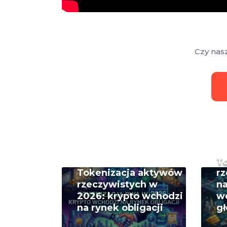
Czy nas
T
Tokenizacja aktywów
rz
rzeczywistych w
na
2026: krypto wchodzi
w
na rynek obligacji
g