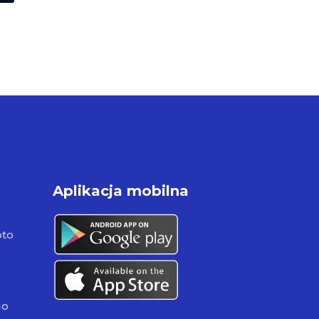
Aplikacja mobilna
pto
go