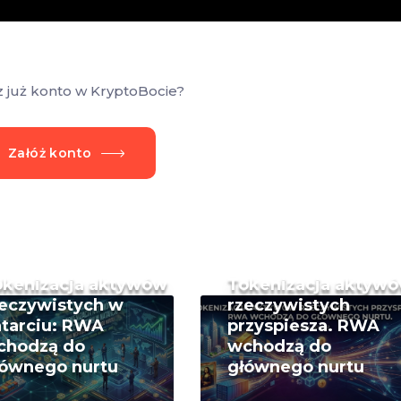
z już konto w KryptoBocie?
Załóż konto
okenizacja aktywów
Tokenizacja aktyw
eczywistych w
rzeczywistych
tarciu: RWA
przyspiesza. RWA
chodzą do
wchodzą do
łównego nurtu
głównego nurtu