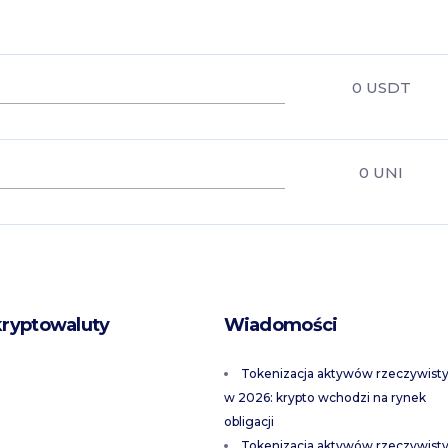
0
USDT
0
UNI
kryptowaluty
Wiadomości
Tokenizacja aktywów rzeczywist
w 2026: krypto wchodzi na rynek
obligacji
Tokenizacja aktywów rzeczywist