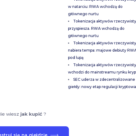
w natarciu: RWA wchodzą do
głównego nurtu
Tokenizacja aktywów rzeczywist
przyspiesza. RWA wchodzą do
głównego nurtu
Tokenizacja aktywów rzeczywist
nabiera tempa: majowe debiuty RW
pod lupą
Tokenizacja aktywów rzeczywist
wchodzi do mainstreamu rynku kryp
SEC uderza w zdecentralizowane
giełdy: nowy etap regulacji kryptowa
ie wiesz
jak kupić
?
struj się na giełdzie