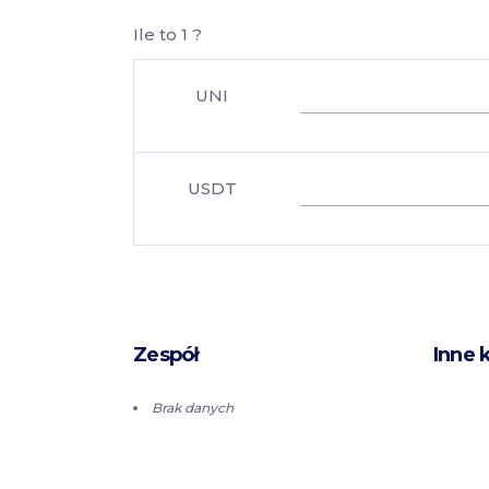
Ile to 1 ?
UNI
USDT
Zespół
Inne 
Brak danych