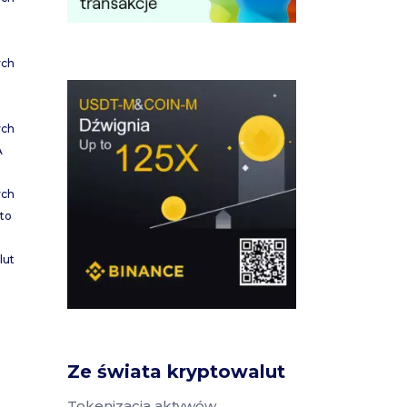
ych
ych
A
ych
to
lut
Ze świata kryptowalut
Tokenizacja aktywów