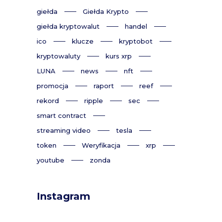
giełda
Giełda Krypto
giełda kryptowalut
handel
ico
klucze
kryptobot
kryptowaluty
kurs xrp
LUNA
news
nft
promocja
raport
reef
rekord
ripple
sec
smart contract
streaming video
tesla
token
Weryfikacja
xrp
youtube
zonda
Instagram