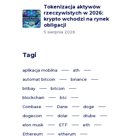
Tokenizacja aktywów
rzeczywistych w 2026:
krypto wchodzi na rynek
obligacji
5 sierpnia 2026
Tagi
aplikacja mobilna
ath
automat bitcoin
binance
bitbay
bitcoin
blockchain
btc
Coinbase
Dane
doge
dogecoin
dolar
dtube
elon musk
ETF
eth
Ethereum
etherum