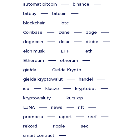
automat bitcoin
binance
bitbay
bitcoin
blockchain
btc
Coinbase
Dane
doge
dogecoin
dolar
dtube
elon musk
ETF
eth
Ethereum
etherum
giełda
Giełda Krypto
giełda kryptowalut
handel
ico
klucze
kryptobot
kryptowaluty
kurs xrp
LUNA
news
nft
promocja
raport
reef
rekord
ripple
sec
smart contract