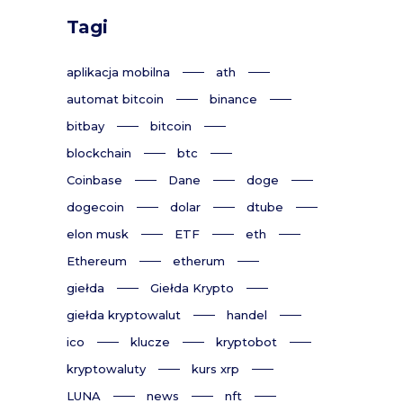
Tagi
aplikacja mobilna
ath
automat bitcoin
binance
bitbay
bitcoin
blockchain
btc
Coinbase
Dane
doge
dogecoin
dolar
dtube
elon musk
ETF
eth
Ethereum
etherum
giełda
Giełda Krypto
giełda kryptowalut
handel
ico
klucze
kryptobot
kryptowaluty
kurs xrp
LUNA
news
nft