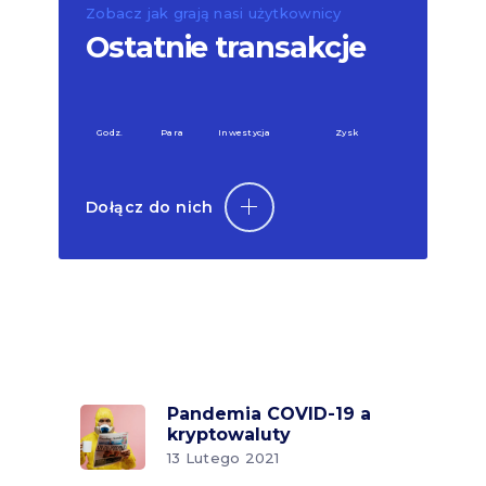
Zobacz jak grają nasi użytkownicy
Ostatnie transakcje
Godz.
Para
Inwestycja
Zysk
Dołącz do nich
Pandemia COVID-19 a
kryptowaluty
13 Lutego 2021